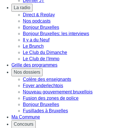
Dernier JT
La radio
Direct & Replay
Nos podcasts
Bonjour Bruxelles
Bonjour Bruxelles: les interviews
Il y a du Neuf
Le Brunch
Le Club du Dimanche
Le Club de l'Immo
Grille des programmes
Nos dossiers
Colère des enseignants
Foyer anderlechtois
Nouveau gouvernement bruxellois
Fusion des zones de police
Bonjour Bruxelles
Fusillades à Bruxelles
Ma Commune
Concours