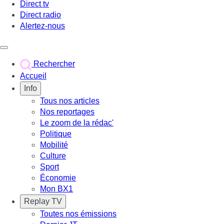
Direct tv
Direct radio
Alertez-nous
Déclencher le menu
Rechercher
Accueil
Info
Tous nos articles
Nos reportages
Le zoom de la rédac'
Politique
Mobilité
Culture
Sport
Économie
Mon BX1
Replay TV
Toutes nos émissions