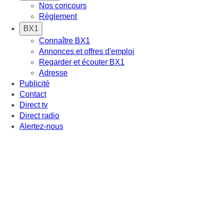
Nos concours
Règlement
BX1
Connaître BX1
Annonces et offres d'emploi
Regarder et écouter BX1
Adresse
Publicité
Contact
Direct tv
Direct radio
Alertez-nous