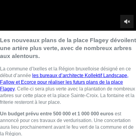
Fallow et Ecorce pour réaliser les futurs plans de la place
Flagey
. Celle-ci sera plus verte avec la plantation de nombreux
arbres sur cette place et la place Sainte-Croix. La fontaine et la
friterie resteront à leur place.
Un budget prévu entre 500 000 et 1 000 000 euros
est
annoncé pour ces travaux de verdurisation. Une concertation
aura lieu prochainement avant le feu vert de la commune et de
la Région.
Les premières plantations
d’arbres devraient avoir lieu
d’ici
l’hiver prochain
pour un aboutissement complet du projet d’ici
2023. Les travaux devraient être limités, précise le bourgmestre
d’Ixelles Christos Doulkeridis (Ecolo).
Du côté du cabinet de la ministre bruxelloise des Travaux
publics Elke Van den Brandt (Groen), on précise que les
techniques expérimentées lors de ces prochains travaux
pourraient être reproduites à l’avenir sur d’autres places,
considérées comme trop “minérales”, sur le territoire de la
Région.