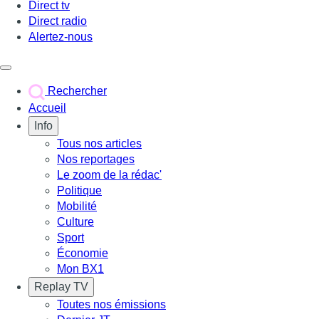
Direct tv
Direct radio
Alertez-nous
Déclencher le menu
Rechercher
Accueil
Info
Tous nos articles
Nos reportages
Le zoom de la rédac'
Politique
Mobilité
Culture
Sport
Économie
Mon BX1
Replay TV
Toutes nos émissions