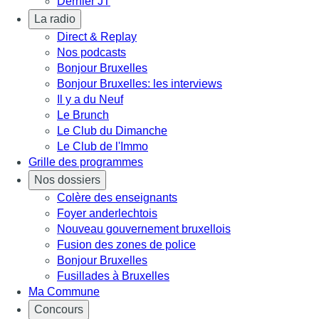
Dernier JT
La radio
Direct & Replay
Nos podcasts
Bonjour Bruxelles
Bonjour Bruxelles: les interviews
Il y a du Neuf
Le Brunch
Le Club du Dimanche
Le Club de l'Immo
Grille des programmes
Nos dossiers
Colère des enseignants
Foyer anderlechtois
Nouveau gouvernement bruxellois
Fusion des zones de police
Bonjour Bruxelles
Fusillades à Bruxelles
Ma Commune
Concours