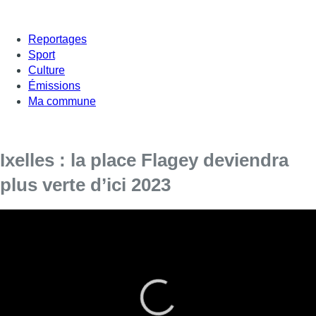
Reportages
Sport
Culture
Émissions
Ma commune
Ixelles : la place Flagey deviendra
plus verte d’ici 2023
Les nouveaux plans de la place Flagey dévoilent
une artère plus verte, avec de nombreux arbres
aux alentours.
La commune d’Ixelles et la Région bruxelloise désigné en ce
début d’année
les bureaux d’architecte Kollektif Landscape,