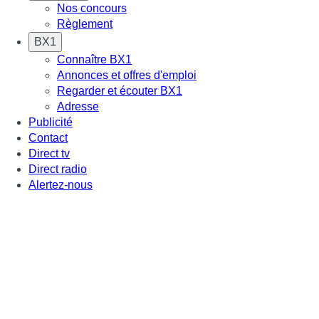
Nos concours
Règlement
BX1
Connaître BX1
Annonces et offres d'emploi
Regarder et écouter BX1
Adresse
Publicité
Contact
Direct tv
Direct radio
Alertez-nous