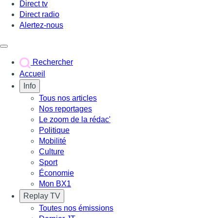
Direct tv
Direct radio
Alertez-nous
Déclencher le menu
Rechercher
Accueil
Info
Tous nos articles
Nos reportages
Le zoom de la rédac'
Politique
Mobilité
Culture
Sport
Économie
Mon BX1
Replay TV
Toutes nos émissions