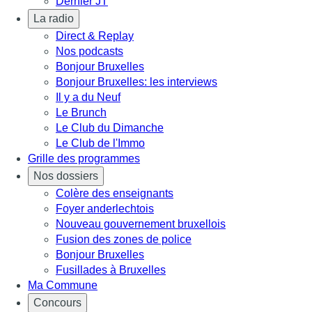
Dernier JT
La radio
Direct & Replay
Nos podcasts
Bonjour Bruxelles
Bonjour Bruxelles: les interviews
Il y a du Neuf
Le Brunch
Le Club du Dimanche
Le Club de l'Immo
Grille des programmes
Nos dossiers
Colère des enseignants
Foyer anderlechtois
Nouveau gouvernement bruxellois
Fusion des zones de police
Bonjour Bruxelles
Fusillades à Bruxelles
Ma Commune
Concours