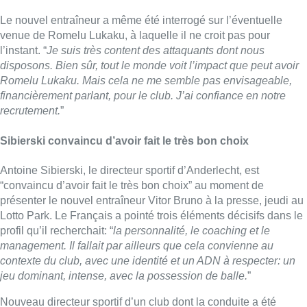
“convaincu d’avoir fait le très bon choix” au moment de
présenter le nouvel entraîneur Vitor Bruno à la presse, jeudi au
Lotto Park. Le Français a pointé trois éléments décisifs dans le
profil qu’il recherchait: “
la personnalité, le coaching et le
management. Il fallait par ailleurs que cela convienne au
contexte du club, avec une identité et un ADN à respecter: un
jeu dominant, intense, avec la possession de balle.
”
Nouveau directeur sportif d’un club dont la conduite a été
largement critiquée au cours des dernières années, Antoine
Sibierski estime qu’il “ne faut pas tout changer”, bien qu’il y ait
“du nouveau à apporter” et ce, notamment, à travers le mercato
estival.
Sibierski a fait jouer son réseau pour atteindre Vitor Bruno,
avec qui il n’avait pas de relation préalable. “
J’ai pu me
renseigner à son sujet, et prendre le temps de le rencontrer.
Nous avons parlé pendant plusieurs heures, et j’ai été
convaincu par ses valeurs humaines et sa personnalité. Il
correspond parfaitement au projet sportif que je veux établir
dans le club. Les gens qui font partie du club ainsi que les