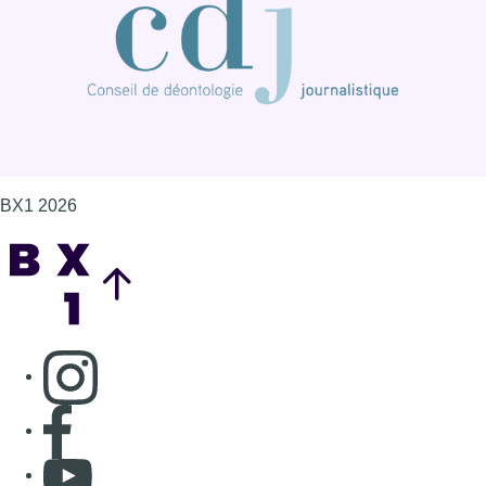
Consulter page Instagram
Consulter page Facebook
Consulter Youtube
Consulter TikTok
Nous rejoindre sur Whatsapp
S'abonner à notre newsletter
Connaître BX1
Publicité
Offres d'emploi
Contact
Mentions légales
Politique de cookies (UE)