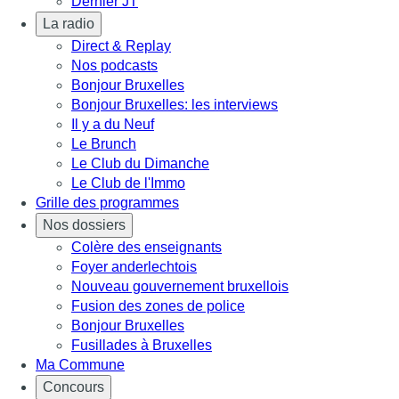
Dernier JT
La radio
Direct & Replay
Nos podcasts
Bonjour Bruxelles
Bonjour Bruxelles: les interviews
Il y a du Neuf
Le Brunch
Le Club du Dimanche
Le Club de l'Immo
Grille des programmes
Nos dossiers
Colère des enseignants
Foyer anderlechtois
Nouveau gouvernement bruxellois
Fusion des zones de police
Bonjour Bruxelles
Fusillades à Bruxelles
Ma Commune
Concours