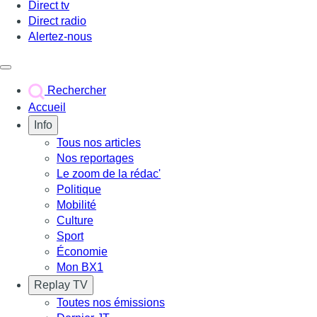
Direct tv
Direct radio
Alertez-nous
Déclencher le menu
Rechercher
Accueil
Info
Tous nos articles
Nos reportages
Le zoom de la rédac'
Politique
Mobilité
Culture
Sport
Économie
Mon BX1
Replay TV
Toutes nos émissions