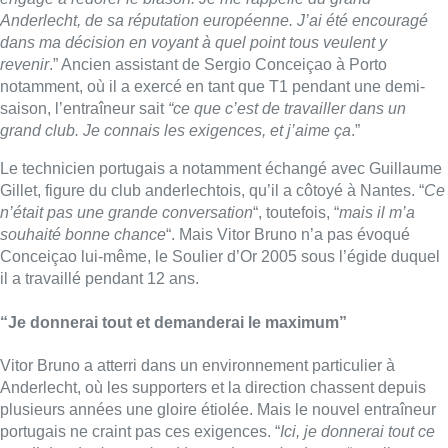
il a travaillé pendant 12 ans.
“Je donnerai tout et demanderai le maximum”
Vitor Bruno a atterri dans un environnement particulier à
Anderlecht, où les supporters et la direction chassent depuis
plusieurs années une gloire étiolée. Mais le nouvel entraîneur
portugais ne craint pas ces exigences. “
Ici, je donnerai tout ce
que j’ai, et je demanderai le maximum de chacun
“, a-t-il
notamment lancé. “
Pour moi, la pression, ce n’est pas de
gagner un trophée
“, a éludé Vitor Bruno. “
C’est de rentrer à la
maison sans avoir à manger, ou travailler tôt le matin dans des
conditions difficiles. Je vais pousser chacun à atteindre sa
meilleure version. Et si nous faisons cela, nous serons plus
proches de gagner un titre. On ne peut qu’être content quand
on reçoit l’opportunité de représenter un club de cette ampleur.
On ne peut pas avoir peur de la pression.
”
Les attentes sont indéniables, mais pas écrasantes. “
Le club
n’a plus gagné depuis dix ans, c’est un fait. Mais nous allons
aborder la situation pas à pas, sans se projeter à trop long