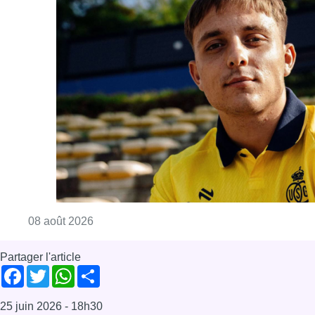
Consulter l'article "L’Union Saint-Gilloise at
08 août 2026
Partager l'article
Facebook
Twitter
WhatsApp
Share
25 juin 2026
- 18h30
jupiler pro league
RSC Anderlecht
RSCA
News
Reportages
Sport
Offres d’emploi