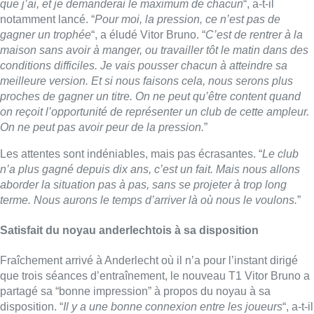
terme. Nous aurons le temps d’arriver là où nous le voulons.
”
Satisfait du noyau anderlechtois à sa disposition
Fraîchement arrivé à Anderlecht où il n’a pour l’instant dirigé
que trois séances d’entraînement, le nouveau T1 Vitor Bruno a
partagé sa “bonne impression” à propos du noyau à sa
disposition. “
Il y a une bonne connexion entre les joueurs
“, a-t-il
souligné. Cette sensation positive dépasse le groupe: elle
“concerne l’ensemble du club”.
“
Ils veulent tous faire quelque chose de différent
“, prendre une
nouvelle voie après plusieurs années de stagnation chez les
géants bruxellois. “
Bien sûr, cela prendra du temps
“, mais Vitor
Bruno a mis valeur “
leur manière de travailler, leur humilité et
leur envie.
” Quant à la gestion du noyau, elle est pour l’instant
fluide. “
Je sais que ce n’est que le début, comme lorsqu’on
tombe amoureux, et qu’il y aura des situations plus
inconfortables. Mais je garantis qu’il y aura toujours une
bataille loyale pour les places dans l’équipe.
”