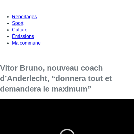
Reportages
Sport
Culture
Émissions
Ma commune
Vitor Bruno, nouveau coach
d’Anderlecht, “donnera tout et
demandera le maximum”
“La décision a été facile” pour Vitor Bruno, lorsqu’il a été
question de rejoindre Anderlecht. Le nouvel entraîneur des
Mauves a été séduit par “la dimension du club, la
présentation du projet, la détermination à remettre le club à
sa place, la vision et la passion” de la direction qui l’a