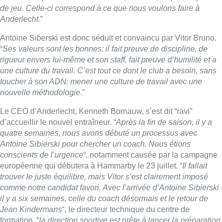
Antoine Sibierski pour chercher un coach. Nous étions
conscients de l’urgence
“, notamment causée par la campagne
européenne qui débutera à Hammarby le 23 juillet. “
Il fallait
trouver le juste équilibre, mais Vitor s’est clairement imposé
comme notre candidat favori. Avec l’arrivée d’Antoine Sibierski
il y a six semaines, celle du coach désormais et le retour de
Jean Kindermans
“, le directeur technique du centre de
formation, “
la direction sportive est prête à lancer la préparation
et envisager l’avenir sur des bases solides
“.
Lire aussi :
Un nouveau club de MMA ouvre
ses portes à Evere : “C’est pas
comme on voit à la télé”