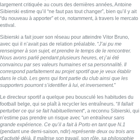
supporters pourront s’identifier à lui, et inversement.
”
Le directeur sportif a quelque peu bousculé les habitudes du
football belge, qui se plaît à recycler les entraîneurs. “
Il fallait
perturber ce qui se fait habituellement
“, a reconnu Sibierski, qui
n’estime pas prendre un risque avec “
un entraîneur sans
grande expérience. Ce qu’il a fait à Porto en tant que N.1
(pendant une demi-saison, ndlr)
représente deux ou trois ans
d’activité déjà. Il maîtrise son travail, son rôle, sa philosophie
de jeu. Celle-ci correspond à ce que nous voulons faire à
Anderlecht.
”
Antoine Siberski est donc séduit et convaincu par Vitor Bruno.
“
Ses valeurs sont les bonnes: il fait preuve de discipline, de
rigueur envers lui-même et son staff, fait preuve d’humilité et a
une culture du travail. C’est tout ce dont le club a besoin, sans
toucher à son ADN: mener une culture de travail avec une
nouvelle méthodologie
.”
Le CEO d’Anderlecht, Kenneth Bornauw, s’est dit “ravi”
d’accueillir le nouvel entraîneur. “
Après la fin de saison, il y a
quatre semaines, nous avons débuté un processus avec