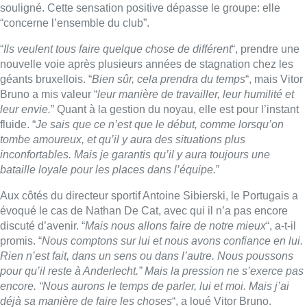
Aux côtés du directeur sportif Antoine Sibierski, le Portugais a
évoqué le cas de Nathan De Cat, avec qui il n’a pas encore
discuté d’avenir. “
Mais nous allons faire de notre mieux
“, a-t-il
promis. “
Nous comptons sur lui et nous avons confiance en lui.
Rien n’est fait, dans un sens ou dans l’autre. Nous poussons
pour qu’il reste à Anderlecht.” Mais la pression ne s’exerce pas
encore. “Nous aurons le temps de parler, lui et moi. Mais j’ai
déjà sa manière de faire les choses
“, a loué Vitor Bruno.
Le nouvel entraîneur a même été interrogé sur l’éventuelle
venue de Romelu Lukaku, à laquelle il ne croit pas pour
l’instant. “
Je suis très content des attaquants dont nous
disposons. Bien sûr, tout le monde voit l’impact que peut avoir
Romelu Lukaku. Mais cela ne me semble pas envisageable,
financièrement parlant, pour le club. J’ai confiance en notre
recrutement.
”
Sibierski convaincu d’avoir fait le très bon choix
Antoine Sibierski, le directeur sportif d’Anderlecht, est