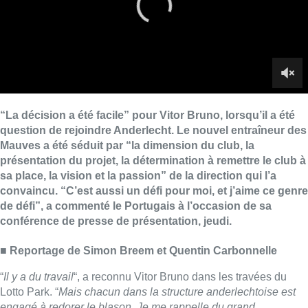
convaincu. “C’est aussi un défi pour moi, et j’aime ce genre
de défi”, a commenté le Portugais à l’occasion de sa
conférence de presse de présentation, jeudi.
■
Reportage de Simon Breem et Quentin Carbonnelle
“
Il y a du travail
“, a reconnu Vitor Bruno dans les travées du
Lotto Park. “
Mais chacun dans la structure anderlechtoise est
engagé à redorer le blason. Je me rappelle du grand
Anderlecht, de sa réputation européenne. J’ai été encouragé
dans ma décision en voyant à quel point tous veulent y
revenir
.” Ancien assistant de Sergio Conceiçao à Porto
notamment, où il a exercé en tant que T1 pendant une demi-
saison, l’entraîneur sait
“ce que c’est de travailler dans un
grand club. Je connais les exigences, et j’aime ça
.”
Le technicien portugais a notamment échangé avec Guillaume
Gillet, figure du club anderlechtois, qu’il a côtoyé à Nantes. “
Ce
n’était pas une grande conversation
“, toutefois, “
mais il m’a
souhaité bonne chance
“. Mais Vitor Bruno n’a pas évoqué
Conceiçao lui-même, le Soulier d’Or 2005 sous l’égide duquel