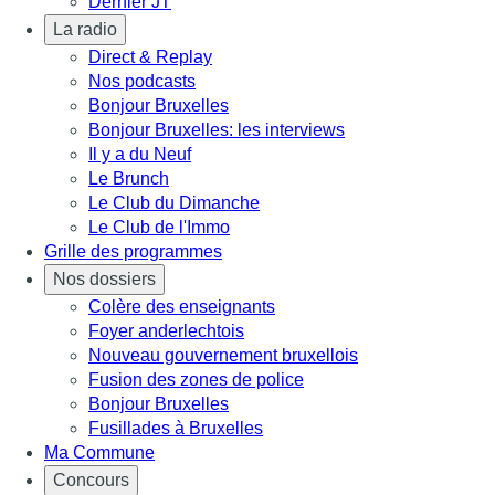
Dernier JT
La radio
Direct & Replay
Nos podcasts
Bonjour Bruxelles
Bonjour Bruxelles: les interviews
Il y a du Neuf
Le Brunch
Le Club du Dimanche
Le Club de l'Immo
Grille des programmes
Nos dossiers
Colère des enseignants
Foyer anderlechtois
Nouveau gouvernement bruxellois
Fusion des zones de police
Bonjour Bruxelles
Fusillades à Bruxelles
Ma Commune
Concours