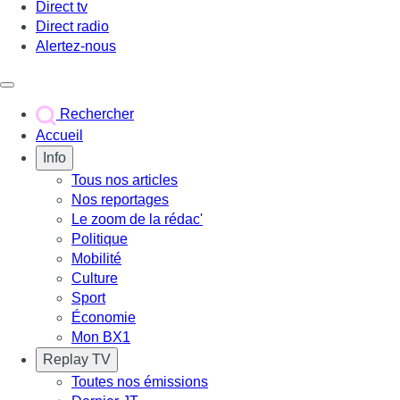
Direct tv
Direct radio
Alertez-nous
Déclencher le menu
Rechercher
Accueil
Info
Tous nos articles
Nos reportages
Le zoom de la rédac'
Politique
Mobilité
Culture
Sport
Économie
Mon BX1
Replay TV
Toutes nos émissions