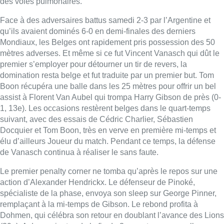
des voies pulmonaires.
Face à des adversaires battus samedi 2-3 par l’Argentine et
qu’ils avaient dominés 6-0 en demi-finales des derniers
Mondiaux, les Belges ont rapidement pris possession des 50
mètres adverses. Et même si ce fut Vincent Vanasch qui dût le
premier s’employer pour détourner un tir de revers, la
domination resta belge et fut traduite par un premier but. Tom
Boon récupéra une balle dans les 25 mètres pour offrir un bel
assist à Florent Van Aubel qui trompa Harry Gibson de près (0-
1, 13e). Les occasions restèrent belges dans le quart-temps
suivant, avec des essais de Cédric Charlier, Sébastien
Docquier et Tom Boon, très en verve en première mi-temps et
élu d’ailleurs Joueur du match. Pendant ce temps, la défense
de Vanasch continua à réaliser le sans faute.
Le premier penalty corner ne tomba qu’après le repos sur une
action d’Alexander Hendrickx. Le défenseur de Pinoké,
spécialiste de la phase, envoya son sleep sur George Pinner,
remplaçant à la mi-temps de Gibson. Le rebond profita à
Dohmen, qui célébra son retour en doublant l’avance des Lions