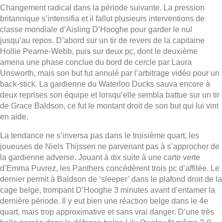
Changement radical dans la période suivante. La pression
britannique s’intensifia et il fallut plusieurs interventions de
classe mondiale d’Aisling D’Hooghe pour garder le nul
jusqu’au repos. D’abord sur un tir de revers de la capitaine
Hollie Pearne-Webb, puis sur deux pc, dont le deuxième
amena une phase conclue du bord de cercle par Laura
Unsworth, mais son but fut annulé par l’arbitrage vidéo pour un
back-stick. La gardienne du Waterloo Ducks sauva encore à
deux reprises son équipe et lorsqu’elle sembla battue sur un tir
de Grace Baldson, ce fut le montant droit de son but qui lui vint
en aide.
La tendance ne s’inversa pas dans le troisième quart, les
joueuses de Niels Thijssen ne parvenant pas à s’approcher de
la gardienne adverse. Jouant à dix suite à une carte verte
d’Emma Puvrez, les Panthers concédèrent trois pc d’affilée. Le
dernier permit à Baldson de ‘sleeper’ dans le plafond droit de la
cage belge, trompant D’Hooghe 3 minutes avant d’entamer la
dernière période. Il y eut bien une réaction belge dans le 4e
quart, mais trop approximative et sans vrai danger. D’une très