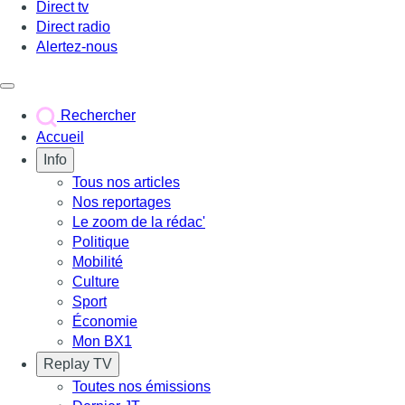
Direct tv
Direct radio
Alertez-nous
Déclencher le menu
Rechercher
Accueil
Info
Tous nos articles
Nos reportages
Le zoom de la rédac'
Politique
Mobilité
Culture
Sport
Économie
Mon BX1
Replay TV
Toutes nos émissions