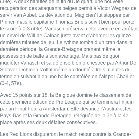
(39e). A deux minutes de la fin du 3e quart, une nouvelle
récupération des attaquants belges permit à Victor Wegnez de
servir Van Aubel. La déviation du ‘Magicien’ fut stoppée par
Pinner, mais le capitaine Thomas Briels suivit bien pour porter
le score à 0-3 (43e). Vanasch préserva cette avence en arrêtant
un envoi de Will de Calnan juste avant d’aborder les quinze
dernières minutes de jeu. Le rythme tomba d’un cran dans la
dernière période, la Grande-Bretagne prenant même la
possession de balle à son avantage. Mais pas de quoi
inquiéter Vanasch et sa défense bien orchestrée par Arthur De
Sloover. Dohmen s’offrit même un doublé à trois minutes du
terme en suivant bien une balle contrôlée en l’air par Charlier
(0-4, 57e).
Avec 15 points sur 18, la Belgique domine le classement de
cette première édition de Pro League qui se terminera fin juin
par un Final Four à Amsterdam. Elle devance l’Australie, les
Pays-Bas et la Grande-Bretagne, reléguée de la 3e à la 4e
place après ses deux défaites consécutives.
Les Red Lions disputeront le match retour contre la Grande-