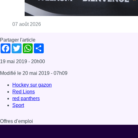
Consulter l'article "Le RWDM récolte déjà 10
07 août 2026
Partager l'article
Facebook
Twitter
WhatsApp
Share
19 mai 2019
- 20h00
Modifié le
20 mai 2019
- 07h09
Hockey sur gazon
Red Lions
red panthers
Sport
Offres d’emploi