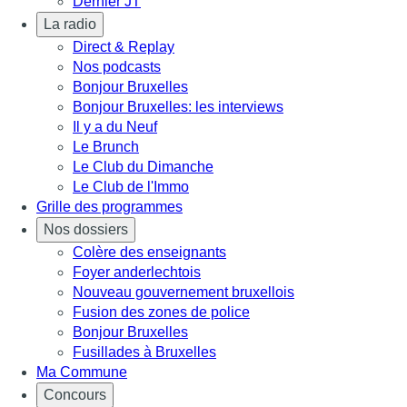
Dernier JT
La radio
Direct & Replay
Nos podcasts
Bonjour Bruxelles
Bonjour Bruxelles: les interviews
Il y a du Neuf
Le Brunch
Le Club du Dimanche
Le Club de l'Immo
Grille des programmes
Nos dossiers
Colère des enseignants
Foyer anderlechtois
Nouveau gouvernement bruxellois
Fusion des zones de police
Bonjour Bruxelles
Fusillades à Bruxelles
Ma Commune
Concours