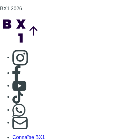
BX1 2026
Back to top
Consulter page Instagram
Consulter page Facebook
Consulter Youtube
Consulter TikTok
Nous rejoindre sur Whatsapp
S'abonner à notre newsletter
Connaître BX1