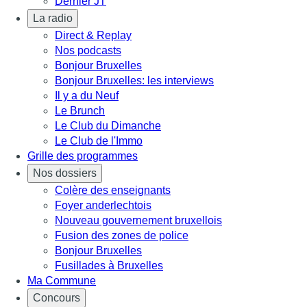
Dernier JT
La radio
Direct & Replay
Nos podcasts
Bonjour Bruxelles
Bonjour Bruxelles: les interviews
Il y a du Neuf
Le Brunch
Le Club du Dimanche
Le Club de l'Immo
Grille des programmes
Nos dossiers
Colère des enseignants
Foyer anderlechtois
Nouveau gouvernement bruxellois
Fusion des zones de police
Bonjour Bruxelles
Fusillades à Bruxelles
Ma Commune
Concours