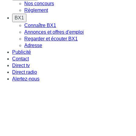
Nos concours
Règlement
BX1
Connaître BX1
Annonces et offres d'emploi
Regarder et écouter BX1
Adresse
Publicité
Contact
Direct tv
Direct radio
Alertez-nous