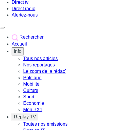
Direct tv
Direct radio
Alertez-nous
Déclencher le menu
Rechercher
Accueil
Info
Tous nos articles
Nos reportages
Le zoom de la rédac'
Politique
Mobilité
Culture
Sport
Économie
Mon BX1
Replay TV
Toutes nos émissions