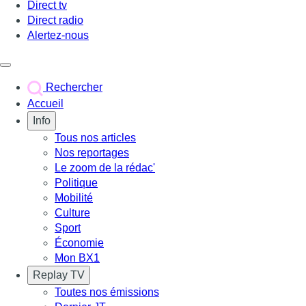
Direct tv
Direct radio
Alertez-nous
Déclencher le menu
Rechercher
Accueil
Info
Tous nos articles
Nos reportages
Le zoom de la rédac'
Politique
Mobilité
Culture
Sport
Économie
Mon BX1
Replay TV
Toutes nos émissions