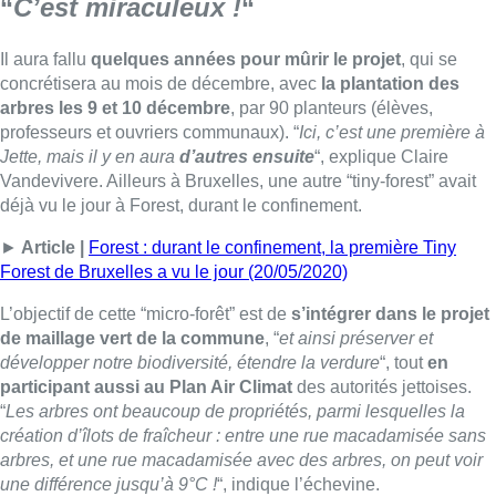
“
C’est miraculeux !
“
Il aura fallu
quelques années pour mûrir le projet
, qui se
concrétisera au mois de décembre, avec
la plantation des
arbres les 9 et 10 décembre
, par 90 planteurs (élèves,
professeurs et ouvriers communaux). “
Ici, c’est une première à
Jette, mais il y en aura
d’autres ensuite
“, explique Claire
Vandevivere. Ailleurs à Bruxelles, une autre “tiny-forest” avait
déjà vu le jour à Forest, durant le confinement.
►
Article |
Forest : durant le confinement, la première Tiny
Forest de Bruxelles a vu le jour (20/05/2020)
L’objectif de cette “micro-forêt” est de
s’intégrer dans le projet
de maillage vert de la commune
, “
et ainsi préserver et
développer notre biodiversité, étendre la verdure
“, tout
en
participant aussi au Plan Air Climat
des autorités jettoises.
“
Les arbres ont beaucoup de propriétés, parmi lesquelles la
création d’îlots de fraîcheur : entre une rue macadamisée sans
arbres, et une rue macadamisée avec des arbres, on peut voir
une différence jusqu’à 9°C !
“, indique l’échevine.