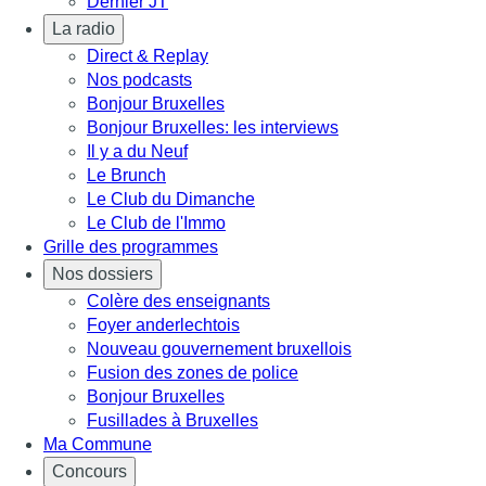
Dernier JT
La radio
Direct & Replay
Nos podcasts
Bonjour Bruxelles
Bonjour Bruxelles: les interviews
Il y a du Neuf
Le Brunch
Le Club du Dimanche
Le Club de l'Immo
Grille des programmes
Nos dossiers
Colère des enseignants
Foyer anderlechtois
Nouveau gouvernement bruxellois
Fusion des zones de police
Bonjour Bruxelles
Fusillades à Bruxelles
Ma Commune
Concours