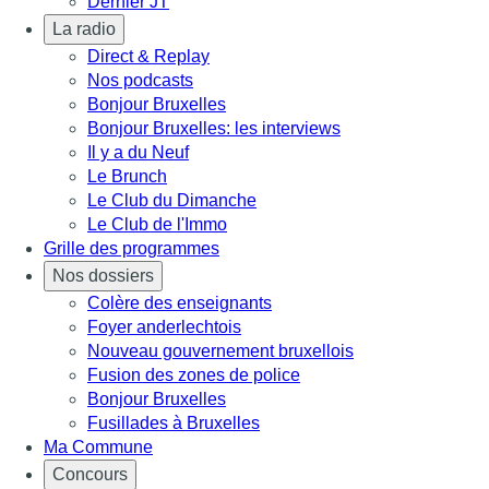
Dernier JT
La radio
Direct & Replay
Nos podcasts
Bonjour Bruxelles
Bonjour Bruxelles: les interviews
Il y a du Neuf
Le Brunch
Le Club du Dimanche
Le Club de l'Immo
Grille des programmes
Nos dossiers
Colère des enseignants
Foyer anderlechtois
Nouveau gouvernement bruxellois
Fusion des zones de police
Bonjour Bruxelles
Fusillades à Bruxelles
Ma Commune
Concours