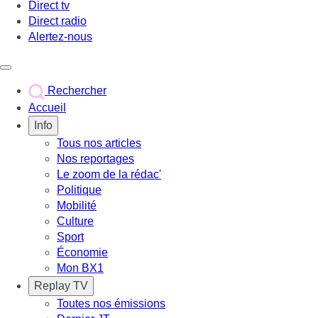
Direct tv
Direct radio
Alertez-nous
Déclencher le menu
Rechercher
Accueil
Info
Tous nos articles
Nos reportages
Le zoom de la rédac'
Politique
Mobilité
Culture
Sport
Économie
Mon BX1
Replay TV
Toutes nos émissions