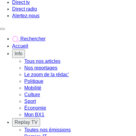
Direct tv
Direct radio
Alertez-nous
Déclencher le menu
Rechercher
Accueil
Info
Tous nos articles
Nos reportages
Le zoom de la rédac'
Politique
Mobilité
Culture
Sport
Économie
Mon BX1
Replay TV
Toutes nos émissions