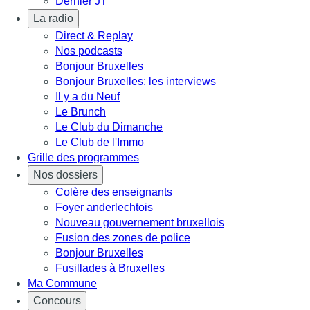
Dernier JT
La radio
Direct & Replay
Nos podcasts
Bonjour Bruxelles
Bonjour Bruxelles: les interviews
Il y a du Neuf
Le Brunch
Le Club du Dimanche
Le Club de l'Immo
Grille des programmes
Nos dossiers
Colère des enseignants
Foyer anderlechtois
Nouveau gouvernement bruxellois
Fusion des zones de police
Bonjour Bruxelles
Fusillades à Bruxelles
Ma Commune
Concours