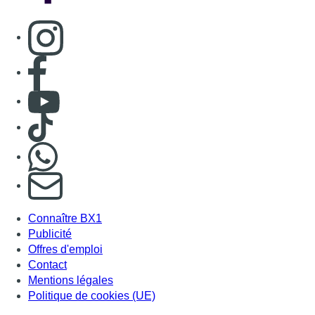
Consulter page Instagram
Consulter page Facebook
Consulter Youtube
Consulter TikTok
Nous rejoindre sur Whatsapp
S'abonner à notre newsletter
Connaître BX1
Publicité
Offres d'emploi
Contact
Mentions légales
Politique de cookies (UE)