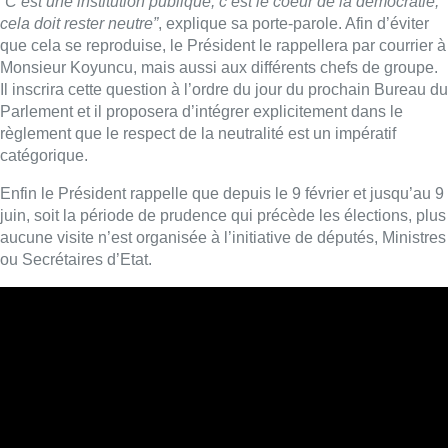
“C’est une institution publique, c’est le coeur de la démocratie,
cela doit rester neutre”
, explique sa porte-parole. Afin d’éviter
que cela se reproduise, l
e Président le rappellera par courrier à
Monsieur Koyuncu, mais aussi aux différents chefs de groupe.
Il inscrira cette question à l’ordre du jour du prochain Bureau du
Parlement et il proposera d’intégrer explicitement dans le
règlement que le respect de la neutralité est un impératif
catégorique.
Enfin le Président rappelle que depuis le 9 février et jusqu’au 9
juin, soit la période de prudence qui précède les élections, plus
aucune visite n’est organisée à l’initiative de députés, Ministres
ou Secrétaires d’Etat.