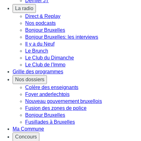
Dernier JT
La radio
Direct & Replay
Nos podcasts
Bonjour Bruxelles
Bonjour Bruxelles: les interviews
Il y a du Neuf
Le Brunch
Le Club du Dimanche
Le Club de l'Immo
Grille des programmes
Nos dossiers
Colère des enseignants
Foyer anderlechtois
Nouveau gouvernement bruxellois
Fusion des zones de police
Bonjour Bruxelles
Fusillades à Bruxelles
Ma Commune
Concours