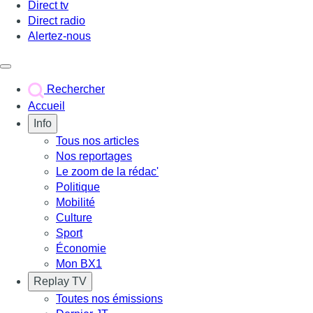
Direct tv
Direct radio
Alertez-nous
Déclencher le menu
Rechercher
Accueil
Info
Tous nos articles
Nos reportages
Le zoom de la rédac'
Politique
Mobilité
Culture
Sport
Économie
Mon BX1
Replay TV
Toutes nos émissions