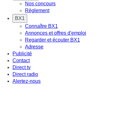
Nos concours
Règlement
BX1
Connaître BX1
Annonces et offres d'emploi
Regarder et écouter BX1
Adresse
Publicité
Contact
Direct tv
Direct radio
Alertez-nous