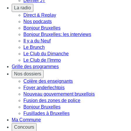
Dernier JT
La radio
Direct & Replay
Nos podcasts
Bonjour Bruxelles
Bonjour Bruxelles: les interviews
Il y a du Neuf
Le Brunch
Le Club du Dimanche
Le Club de l'Immo
Grille des programmes
Nos dossiers
Colère des enseignants
Foyer anderlechtois
Nouveau gouvernement bruxellois
Fusion des zones de police
Bonjour Bruxelles
Fusillades à Bruxelles
Ma Commune
Concours