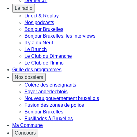
Dernier JT
La radio
Direct & Replay
Nos podcasts
Bonjour Bruxelles
Bonjour Bruxelles: les interviews
Il y a du Neuf
Le Brunch
Le Club du Dimanche
Le Club de l'Immo
Grille des programmes
Nos dossiers
Colère des enseignants
Foyer anderlechtois
Nouveau gouvernement bruxellois
Fusion des zones de police
Bonjour Bruxelles
Fusillades à Bruxelles
Ma Commune
Concours