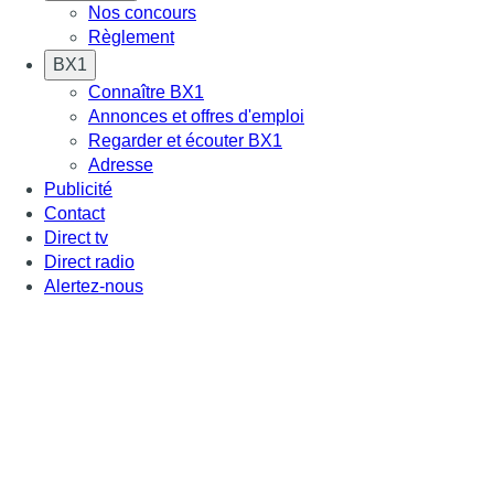
Nos concours
Règlement
BX1
Connaître BX1
Annonces et offres d'emploi
Regarder et écouter BX1
Adresse
Publicité
Contact
Direct tv
Direct radio
Alertez-nous