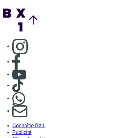
Back to top
Consulter page Instagram
Consulter page Facebook
Consulter Youtube
Consulter TikTok
Nous rejoindre sur Whatsapp
S'abonner à notre newsletter
Connaître BX1
Publicité