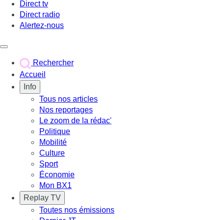
Direct tv
Direct radio
Alertez-nous
Déclencher le menu
Rechercher
Accueil
Info
Tous nos articles
Nos reportages
Le zoom de la rédac'
Politique
Mobilité
Culture
Sport
Économie
Mon BX1
Replay TV
Toutes nos émissions