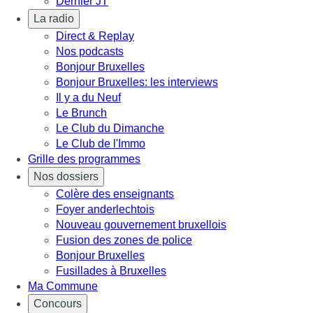
Dernier JT
La radio
Direct & Replay
Nos podcasts
Bonjour Bruxelles
Bonjour Bruxelles: les interviews
Il y a du Neuf
Le Brunch
Le Club du Dimanche
Le Club de l'Immo
Grille des programmes
Nos dossiers
Colère des enseignants
Foyer anderlechtois
Nouveau gouvernement bruxellois
Fusion des zones de police
Bonjour Bruxelles
Fusillades à Bruxelles
Ma Commune
Concours