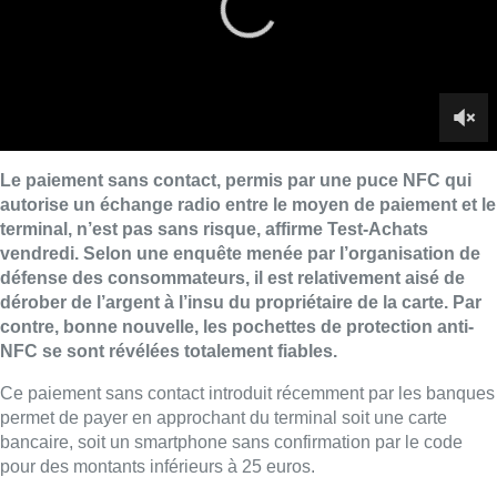
dérober de l’argent à l’insu du propriétaire de la carte. Par
contre, bonne nouvelle, les pochettes de protection anti-
NFC se sont révélées totalement fiables.
Ce paiement sans contact introduit récemment par les banques
permet de payer en approchant du terminal soit une carte
bancaire, soit un smartphone sans confirmation par le code
pour des montants inférieurs à 25 euros.
“Test-Achats a enquêté sur le paiement par carte bancaire et a
vérifié si un escroc équipé d’un terminal mobile pouvait dérober
de l’argent à un consommateur à son insu en approchant le
terminal de son sac ou de sa poche.”
Résultat ? Il n’y a “aucun
problème” pour agir de manière mal intentionnée.
L’organisation exige dès lors des banques qu’elles offrent
gratuitement le choix d’une carte avec ou sans fonction NFC, et
que celle-ci soit au moins désactivable, l’option existant déjà
pour les smartphones.
“Il serait également utile de mentionner
dans les extraits les paiements qui ont lieu sans contact”
, afin
de permettre un contrôle plus rapide d’une éventuelle fraude.