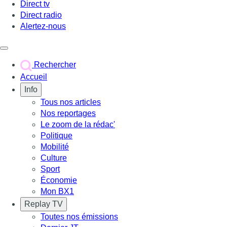
Direct tv
Direct radio
Alertez-nous
Déclencher le menu
Rechercher
Accueil
Info
Tous nos articles
Nos reportages
Le zoom de la rédac'
Politique
Mobilité
Culture
Sport
Économie
Mon BX1
Replay TV
Toutes nos émissions