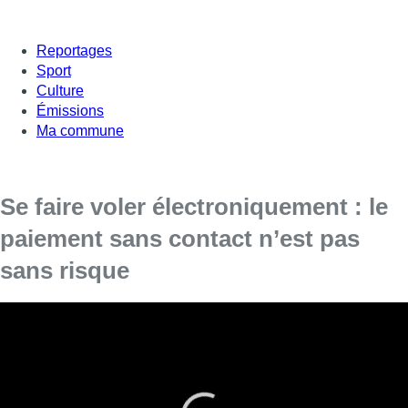
Reportages
Sport
Culture
Émissions
Ma commune
Se faire voler électroniquement : le
paiement sans contact n’est pas
sans risque
Le paiement sans contact, permis par une puce NFC qui
autorise un échange radio entre le moyen de paiement et le
terminal, n’est pas sans risque, affirme Test-Achats
vendredi. Selon une enquête menée par l’organisation de
défense des consommateurs, il est relativement aisé de