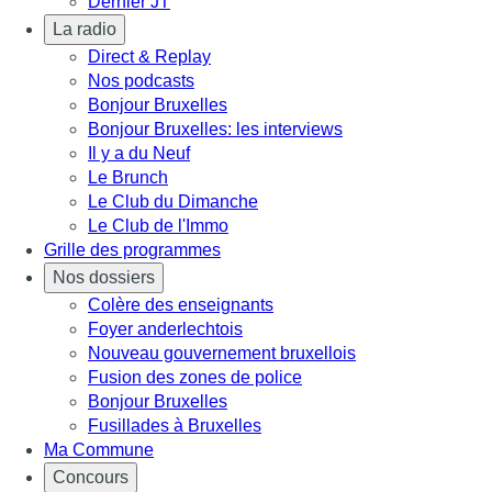
Dernier JT
La radio
Direct & Replay
Nos podcasts
Bonjour Bruxelles
Bonjour Bruxelles: les interviews
Il y a du Neuf
Le Brunch
Le Club du Dimanche
Le Club de l'Immo
Grille des programmes
Nos dossiers
Colère des enseignants
Foyer anderlechtois
Nouveau gouvernement bruxellois
Fusion des zones de police
Bonjour Bruxelles
Fusillades à Bruxelles
Ma Commune
Concours