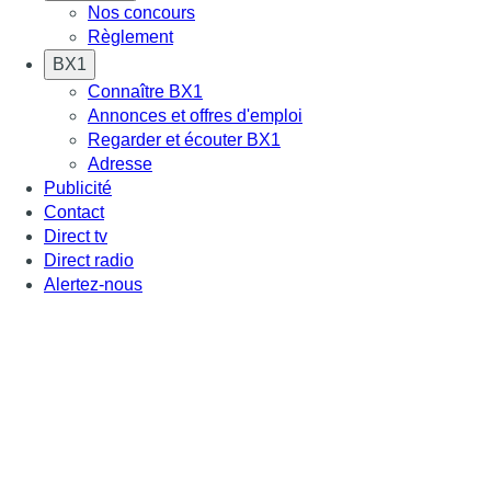
Nos concours
Règlement
BX1
Connaître BX1
Annonces et offres d'emploi
Regarder et écouter BX1
Adresse
Publicité
Contact
Direct tv
Direct radio
Alertez-nous