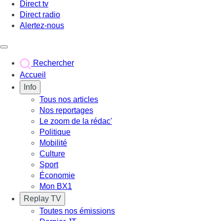
Direct tv
Direct radio
Alertez-nous
Déclencher le menu
Rechercher
Accueil
Info
Tous nos articles
Nos reportages
Le zoom de la rédac'
Politique
Mobilité
Culture
Sport
Économie
Mon BX1
Replay TV
Toutes nos émissions