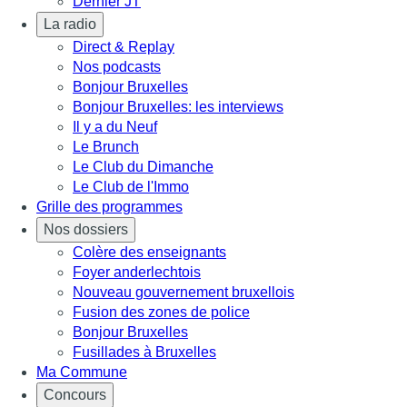
Dernier JT
La radio
Direct & Replay
Nos podcasts
Bonjour Bruxelles
Bonjour Bruxelles: les interviews
Il y a du Neuf
Le Brunch
Le Club du Dimanche
Le Club de l'Immo
Grille des programmes
Nos dossiers
Colère des enseignants
Foyer anderlechtois
Nouveau gouvernement bruxellois
Fusion des zones de police
Bonjour Bruxelles
Fusillades à Bruxelles
Ma Commune
Concours