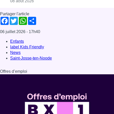
Consulter l'article "Un nouveau club de MMA 
08 août 2026
Partager l'article
Facebook
Twitter
WhatsApp
Share
06 juillet 2026
- 17h40
Enfants
label Kids Friendly
News
Saint-Josse-ten-Noode
Offres d’emploi