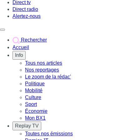
Direct tv
Direct radio
Alertez-nous
Déclencher le menu
Rechercher
Accueil
Info
Tous nos articles
Nos reportages
Le zoom de la rédac'
Politique
Mobilité
Culture
Sport
Économie
Mon BX1
Replay TV
Toutes nos émissions