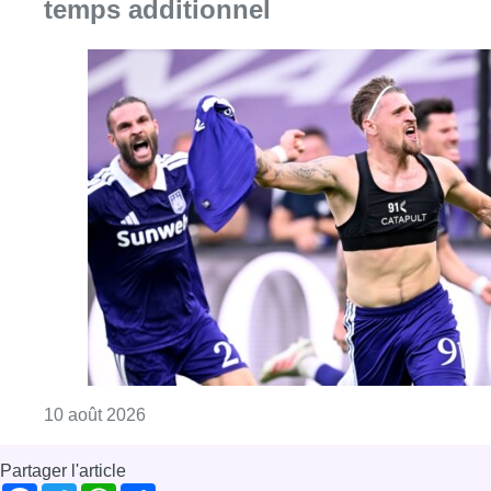
Consulter l'article "Jupiler Pro League : An
10 août 2026
Partager l'article
Facebook
Twitter
WhatsApp
Share
15 décembre 2021
- 18h00
Effondrement
News
Saint-Gilles
Offres d’emploi