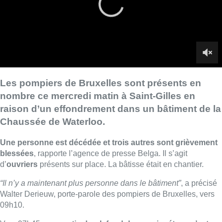
Une personne est décédée et trois autres sont grièvement
blessées
, rapporte l’agence de presse Belga. Il s’agit
d’
ouvriers
présents sur place. La bâtisse était en chantier.
“Il n’y a maintenant plus personne dans le bâtiment”
, a précisé
Walter Derieuw, porte-parole des pompiers de Bruxelles, vers
09h10.
Vers 07h45, une
partie du plafond du premier étage s’est
effondrée
pour une raison inconnue, alors que six ouvriers
étaient présents.
“À notre arrivée sur place, deux ouvriers
avaient pu se mettre en sécurité”
, a expliqué le porte-parole
des pompiers.
“Ils sont indemnes.
Quatre autres étaient sous
les décombres et nous avons pu les libérer
. Trois d’entre
eux ont été grièvement blessés et ont été transportés à
l’hôpital, le
quatrième est malheureusement décédé
.”
L’auditorat du travail de Bruxelles a ouvert une enquête.
Nouvelles informations du syndicat