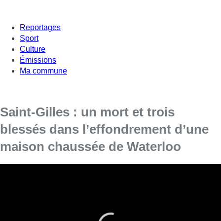
Reportages
Sport
Culture
Émissions
Ma commune
Saint-Gilles : un mort et trois
blessés dans l’effondrement d’une
maison chaussée de Waterloo
Les pompiers de Bruxelles sont présents en
nombre ce mercredi matin à Saint-Gilles en
raison d’un effondrement dans un bâtiment de la
Chaussée de Waterloo.