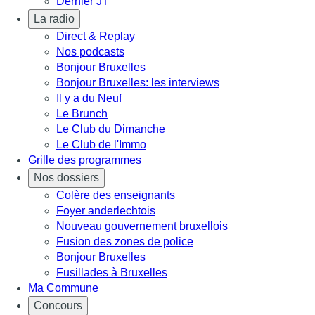
Dernier JT
La radio
Direct & Replay
Nos podcasts
Bonjour Bruxelles
Bonjour Bruxelles: les interviews
Il y a du Neuf
Le Brunch
Le Club du Dimanche
Le Club de l'Immo
Grille des programmes
Nos dossiers
Colère des enseignants
Foyer anderlechtois
Nouveau gouvernement bruxellois
Fusion des zones de police
Bonjour Bruxelles
Fusillades à Bruxelles
Ma Commune
Concours