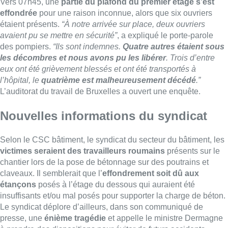
Selon le CSC bâtiment, le syndicat du secteur du bâtiment, les
victimes seraient des travailleurs roumains
présents sur le
chantier lors de la pose de bétonnage sur des poutrains et
claveaux. Il semblerait que l’
effondrement soit dû aux
étançons
posés à l’étage du dessous qui auraient été
insuffisants et/ou mal posés pour supporter la charge de béton.
Le syndicat déplore d’ailleurs, dans son communiqué de
presse, une
énième tragédie
et appelle le ministre Dermagne
à prendre des dispositions pour éviter de futurs accidents.
Du côté de la circulation, la Stib a indiqué que le bus 52 était
dévié entre la Porte de Hal et la Barrière de Saint-Gilles. La
situation est, depuis, revenue à la normale.
A.V. avec Belga – Photo : BX1
■ Reportage de
Adeline Bauwin,
Nicolas Scheenaerts
et
Laurence Paciarelli
Lire aussi :