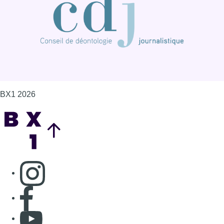
Consulter page Instagram
Consulter page Facebook
Consulter Youtube
Consulter TikTok
Nous rejoindre sur Whatsapp
S'abonner à notre newsletter
Connaître BX1
Publicité
Offres d'emploi
Contact
Mentions légales
Politique de cookies (UE)