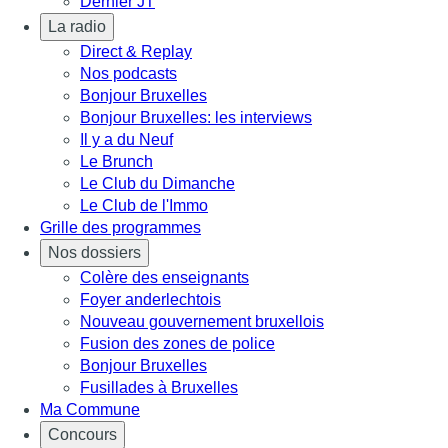
Dernier JT
La radio
Direct & Replay
Nos podcasts
Bonjour Bruxelles
Bonjour Bruxelles: les interviews
Il y a du Neuf
Le Brunch
Le Club du Dimanche
Le Club de l'Immo
Grille des programmes
Nos dossiers
Colère des enseignants
Foyer anderlechtois
Nouveau gouvernement bruxellois
Fusion des zones de police
Bonjour Bruxelles
Fusillades à Bruxelles
Ma Commune
Concours