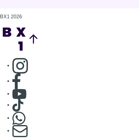
BX1 2026
Back to top
Consulter page Instagram
Consulter page Facebook
Consulter Youtube
Consulter TikTok
Nous rejoindre sur Whatsapp
S'abonner à notre newsletter