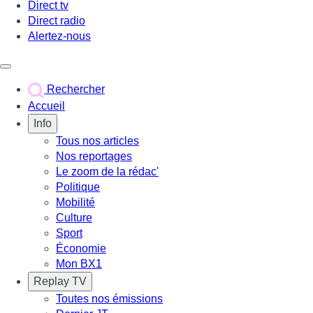
Direct tv
Direct radio
Alertez-nous
Déclencher le menu
Rechercher
Accueil
Info
Tous nos articles
Nos reportages
Le zoom de la rédac'
Politique
Mobilité
Culture
Sport
Économie
Mon BX1
Replay TV
Toutes nos émissions