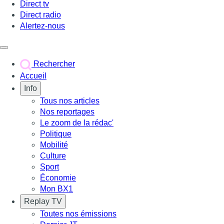
Direct tv
Direct radio
Alertez-nous
Déclencher le menu
Rechercher
Accueil
Info
Tous nos articles
Nos reportages
Le zoom de la rédac'
Politique
Mobilité
Culture
Sport
Économie
Mon BX1
Replay TV
Toutes nos émissions