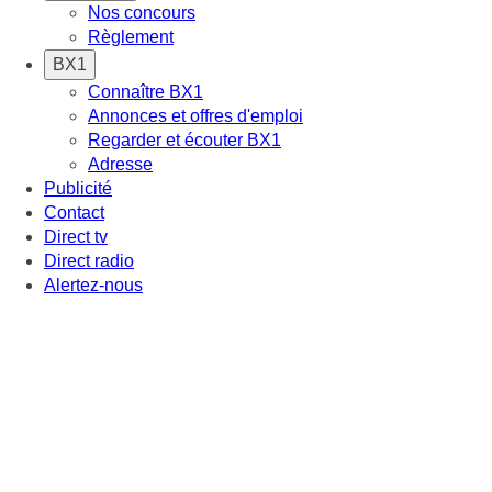
Nos concours
Règlement
BX1
Connaître BX1
Annonces et offres d'emploi
Regarder et écouter BX1
Adresse
Publicité
Contact
Direct tv
Direct radio
Alertez-nous