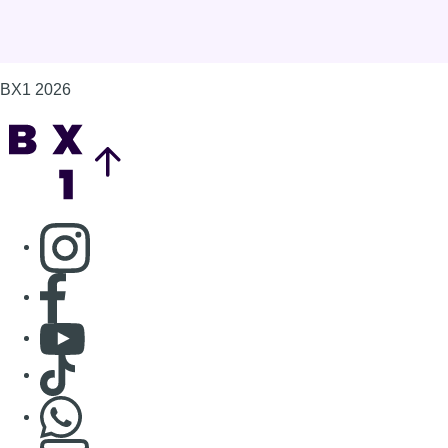
BX1 2026
Back to top
Consulter page Instagram
Consulter page Facebook
Consulter Youtube
Consulter TikTok
Nous rejoindre sur Whatsapp