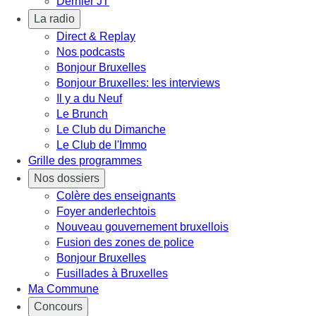
Dernier JT
La radio
Direct & Replay
Nos podcasts
Bonjour Bruxelles
Bonjour Bruxelles: les interviews
Il y a du Neuf
Le Brunch
Le Club du Dimanche
Le Club de l'Immo
Grille des programmes
Nos dossiers
Colère des enseignants
Foyer anderlechtois
Nouveau gouvernement bruxellois
Fusion des zones de police
Bonjour Bruxelles
Fusillades à Bruxelles
Ma Commune
Concours