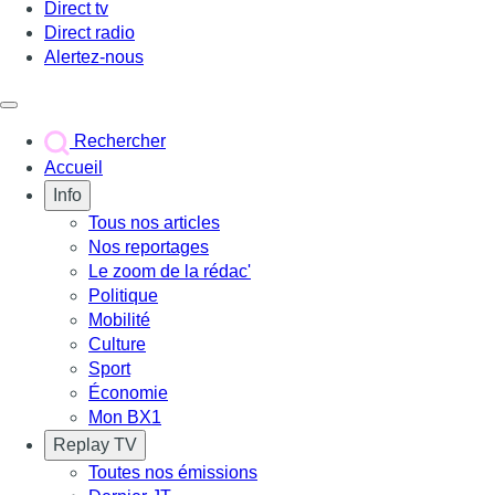
Direct tv
Direct radio
Alertez-nous
Déclencher le menu
Rechercher
Accueil
Info
Tous nos articles
Nos reportages
Le zoom de la rédac'
Politique
Mobilité
Culture
Sport
Économie
Mon BX1
Replay TV
Toutes nos émissions