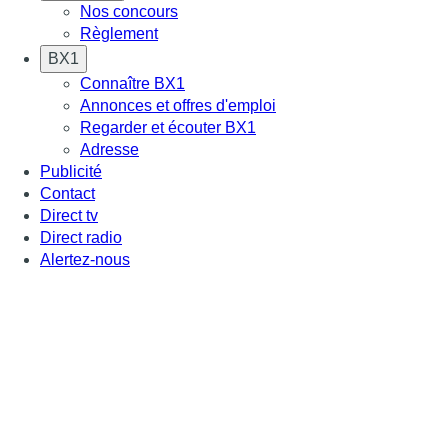
Nos concours
Règlement
BX1
Connaître BX1
Annonces et offres d'emploi
Regarder et écouter BX1
Adresse
Publicité
Contact
Direct tv
Direct radio
Alertez-nous