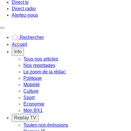
Direct tv
Direct radio
Alertez-nous
Déclencher le menu
Rechercher
Accueil
Info
Tous nos articles
Nos reportages
Le zoom de la rédac'
Politique
Mobilité
Culture
Sport
Économie
Mon BX1
Replay TV
Toutes nos émissions