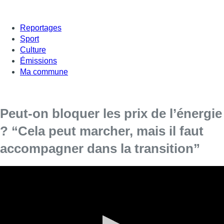
Reportages
Sport
Culture
Émissions
Ma commune
Peut-on bloquer les prix de l’énergie
? “Cela peut marcher, mais il faut
accompagner dans la transition”