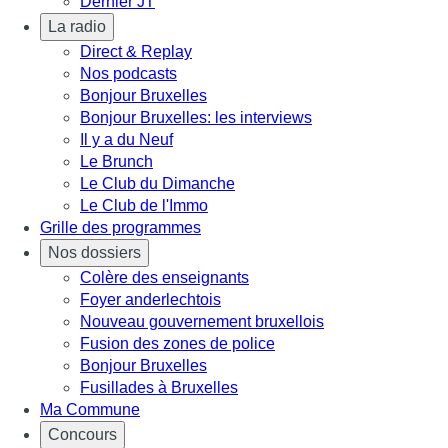
Dernier JT
La radio
Direct & Replay
Nos podcasts
Bonjour Bruxelles
Bonjour Bruxelles: les interviews
Il y a du Neuf
Le Brunch
Le Club du Dimanche
Le Club de l'Immo
Grille des programmes
Nos dossiers
Colère des enseignants
Foyer anderlechtois
Nouveau gouvernement bruxellois
Fusion des zones de police
Bonjour Bruxelles
Fusillades à Bruxelles
Ma Commune
Concours