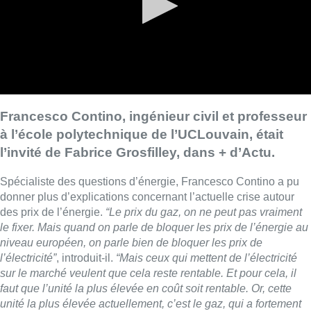
Francesco Contino, ingénieur civil et professeur
à l’école polytechnique de l’UCLouvain, était
l’invité de Fabrice Grosfilley, dans + d’Actu.
Spécialiste des questions d’énergie, Francesco Contino a pu
donner plus d’explications concernant l’actuelle crise autour
des prix de l’énergie.
“Le prix du gaz, on ne peut pas vraiment
le fixer. Mais quand on parle de bloquer les prix de l’énergie au
niveau européen, on parle bien de bloquer les prix de
l’électricité”
, introduit-il.
“Mais ceux qui mettent de l’électricité
sur le marché veulent que cela reste rentable. Et pour cela, il
faut que l’unité la plus élevée en coût soit rentable. Or, cette
unité la plus élevée actuellement, c’est le gaz, qui a fortement