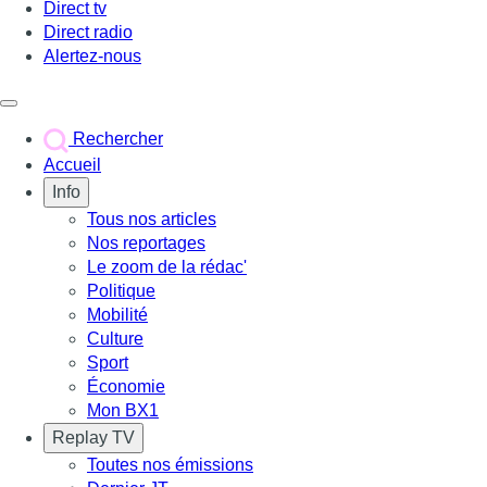
Direct tv
Direct radio
Alertez-nous
Déclencher le menu
Rechercher
Accueil
Info
Tous nos articles
Nos reportages
Le zoom de la rédac'
Politique
Mobilité
Culture
Sport
Économie
Mon BX1
Replay TV
Toutes nos émissions