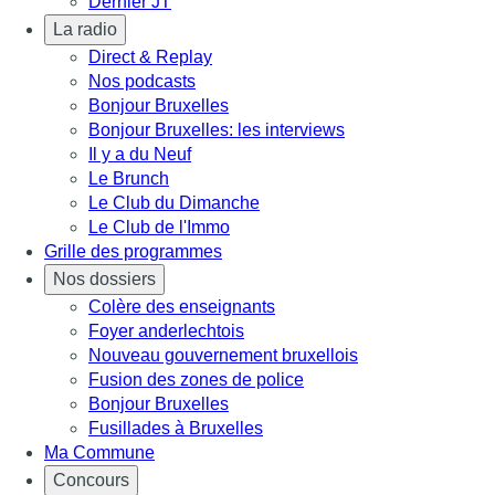
Dernier JT
La radio
Direct & Replay
Nos podcasts
Bonjour Bruxelles
Bonjour Bruxelles: les interviews
Il y a du Neuf
Le Brunch
Le Club du Dimanche
Le Club de l'Immo
Grille des programmes
Nos dossiers
Colère des enseignants
Foyer anderlechtois
Nouveau gouvernement bruxellois
Fusion des zones de police
Bonjour Bruxelles
Fusillades à Bruxelles
Ma Commune
Concours