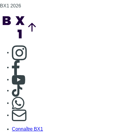
BX1 2026
Back to top
Consulter page Instagram
Consulter page Facebook
Consulter Youtube
Consulter TikTok
Nous rejoindre sur Whatsapp
S'abonner à notre newsletter
Connaître BX1