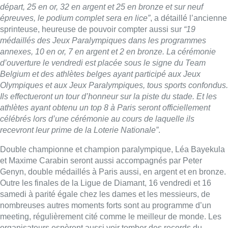
Double championne et champion paralympique, Léa Bayekula
et Maxime Carabin seront aussi accompagnés par Peter
Genyn, double médaillés à Paris aussi, en argent et en bronze.
Outre les finales de la Ligue de Diamant, 16 vendredi et 16
samedi à parité égale chez les dames et les messieurs, de
nombreuses autres moments forts sont au programme d’un
meeting, régulièrement cité comme le meilleur de monde. Les
organisateurs espèrent aussi voir tomber des records du
monde.
Belga
■ Interview de
Laura Vandormael
au micro de
Maël
Arnoldussen
Lire aussi :
Meyboom: l’émouvant dernier tour
de piste de Jean Vanderhaegen