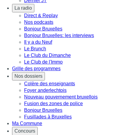
Dernier JT
La radio
Direct & Replay
Nos podcasts
Bonjour Bruxelles
Bonjour Bruxelles: les interviews
Il y a du Neuf
Le Brunch
Le Club du Dimanche
Le Club de l'Immo
Grille des programmes
Nos dossiers
Colère des enseignants
Foyer anderlechtois
Nouveau gouvernement bruxellois
Fusion des zones de police
Bonjour Bruxelles
Fusillades à Bruxelles
Ma Commune
Concours