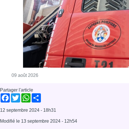
Partager l'article
Facebook
Twitter
WhatsApp
Share
12 septembre 2024
- 18h31
Modifié le
13 septembre 2024
- 12h54
Mémorial Van Damme
Stade Roi Baudouin
Bruxelles-ville
News
Sport
Offres d’emploi