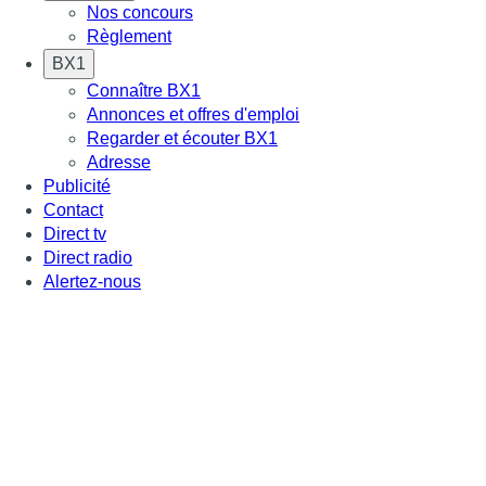
Nos concours
Règlement
BX1
Connaître BX1
Annonces et offres d'emploi
Regarder et écouter BX1
Adresse
Publicité
Contact
Direct tv
Direct radio
Alertez-nous