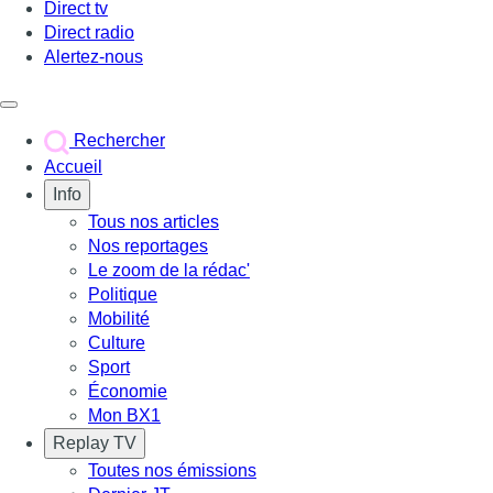
Direct tv
Direct radio
Alertez-nous
Déclencher le menu
Rechercher
Accueil
Info
Tous nos articles
Nos reportages
Le zoom de la rédac'
Politique
Mobilité
Culture
Sport
Économie
Mon BX1
Replay TV
Toutes nos émissions