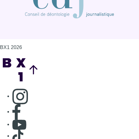
Consulter page Instagram
Consulter page Facebook
Consulter Youtube
Consulter TikTok
Nous rejoindre sur Whatsapp
S'abonner à notre newsletter
Connaître BX1
Publicité
Offres d'emploi
Contact
Mentions légales
Politique de cookies (UE)
Gérer les cookies