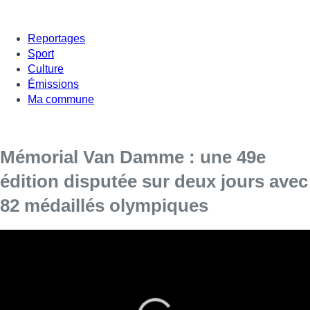
Reportages
Sport
Culture
Émissions
Ma commune
Mémorial Van Damme : une 49e
édition disputée sur deux jours avec
82 médaillés olympiques
“Plus de 70.000 tickets ont été vendus”, s’est
réjouie jeudi en conférence de presse à
Bruxelles Kim Gevaert, la directrice de
l’évènement bruxellois qui surfera aussi sur les