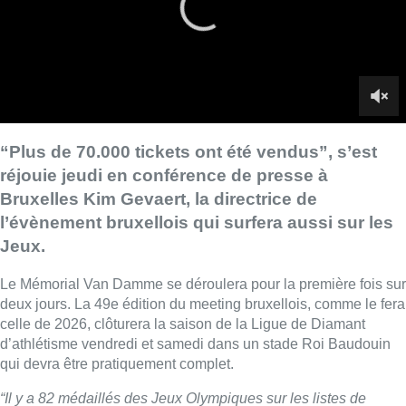
Jeux.
Le Mémorial Van Damme se déroulera pour la première fois sur
deux jours. La 49e édition du meeting bruxellois, comme le fera
celle de 2026, clôturera la saison de la Ligue de Diamant
d’athlétisme vendredi et samedi dans un stade Roi Baudouin
qui devra être pratiquement complet.
“Il y a 82 médaillés des Jeux Olympiques sur les listes de
départ, 25 en or, 32 en argent et 25 en bronze et sur neuf
épreuves, le podium complet sera en lice”
, a détaillé l’ancienne
sprinteuse, heureuse de pouvoir compter aussi sur
“19
médaillés des Jeux Paralympiques dans les programmes
annexes, 10 en or, 7 en argent et 2 en bronze. La cérémonie
d’ouverture le vendredi est placée sous le signe du Team
Belgium et des athlètes belges ayant participé aux Jeux
Olympiques et aux Jeux Paralympiques, tous sports confondus.
Ils effectueront un tour d’honneur sur la piste du stade. Et les
athlètes ayant obtenu un top 8 à Paris seront officiellement
célébrés lors d’une cérémonie au cours de laquelle ils
recevront leur prime de la Loterie Nationale”
.