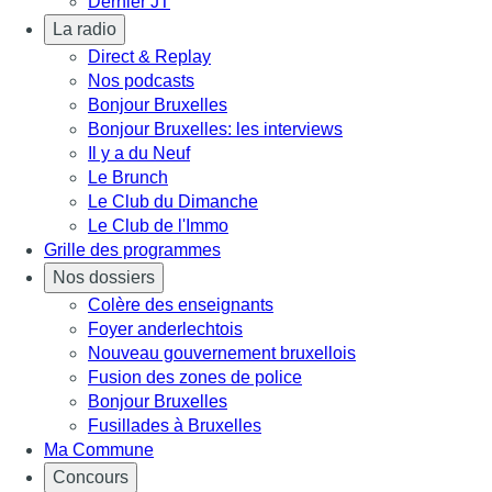
Dernier JT
La radio
Direct & Replay
Nos podcasts
Bonjour Bruxelles
Bonjour Bruxelles: les interviews
Il y a du Neuf
Le Brunch
Le Club du Dimanche
Le Club de l'Immo
Grille des programmes
Nos dossiers
Colère des enseignants
Foyer anderlechtois
Nouveau gouvernement bruxellois
Fusion des zones de police
Bonjour Bruxelles
Fusillades à Bruxelles
Ma Commune
Concours