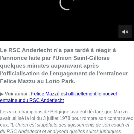
Felice Mazzu au Lotto Park.
▶
Voir aussi :
Felice Mazzù est officiellement le nouvel
entraîneur du RSC Anderlecht
Les vice-champions de Belgique avaient déclaré que Mazzu
avait utilisé la loi du 3 juillet 1978 pour rompre son contrat avec
eux.
“L’Union est stupéfaite des agissements de son coach et
du RSC Anderlecht et analysera quelles suites juridiques
donner à cette affaire”
, précisait l’USG.
“Le RSC Anderlecht a eu des discussions constructives avec
l’Union Saint-Gilloise au cours des derniers jours au sujet d’un
montant de rachat plus qu’équitable, mais n’a pas été en
mesure de trouver un accord pour le moment. Dans l’attente
d’un tel accord, Felice Mazzu a donné son préavis comme tout
employé normal, ni plus ni moins. Ceci n’a absolument rien à
voir avec le fait qu’un joueur utilise la loi de 1978 pour quitter
son club sans indemnité de transfert”
, précise-t-on du côté de
Neerpede.
“La direction des Mauve et Blanc compte bien trouver un