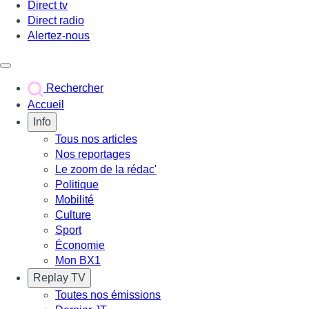
Direct tv
Direct radio
Alertez-nous
Déclencher le menu
Rechercher
Accueil
Info
Tous nos articles
Nos reportages
Le zoom de la rédac'
Politique
Mobilité
Culture
Sport
Économie
Mon BX1
Replay TV
Toutes nos émissions