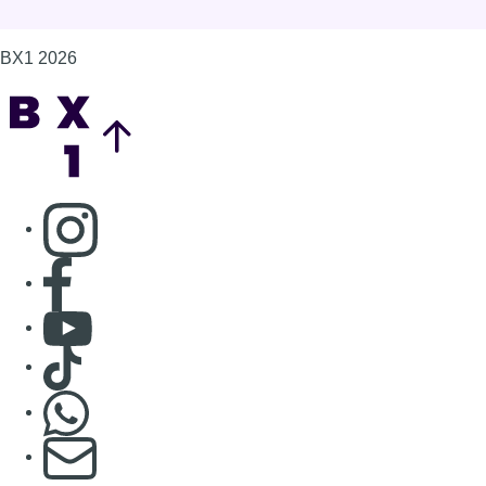
Consulter Youtube
Consulter TikTok
Nous rejoindre sur Whatsapp
S'abonner à notre newsletter
Connaître BX1
Publicité
Offres d'emploi
Contact
Mentions légales
Politique de cookies (UE)
Gérer les cookies