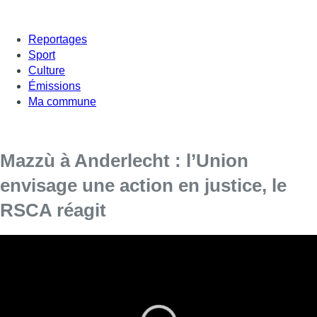
Reportages
Sport
Culture
Émissions
Ma commune
Mazzù à Anderlecht : l’Union
envisage une action en justice, le
RSCA réagit
Le RSC Anderlecht n’a pas tardé à réagir à
l’annonce faite par l’Union Saint-Gilloise
quelques minutes auparavant après
l’officialisation de l’engagement de l’entraîneur