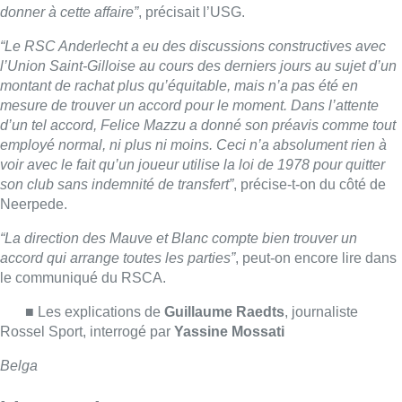
accord qui arrange toutes les parties”
, peut-on encore lire dans
le communiqué du RSCA.
■ Les explications de
Guillaume Raedts
, journaliste
Rossel Sport, interrogé par
Yassine Mossati
Belga
Lire aussi :
“La tactique doit être claire, c’est le
plus important”: Mark van Bommel
dévoile sa philosophie pour les
Diables rouges