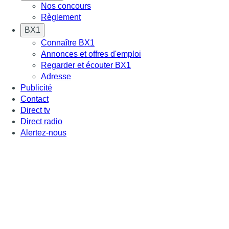
Nos concours
Règlement
BX1
Connaître BX1
Annonces et offres d'emploi
Regarder et écouter BX1
Adresse
Publicité
Contact
Direct tv
Direct radio
Alertez-nous