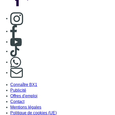
Consulter page Instagram
Consulter page Facebook
Consulter Youtube
Consulter TikTok
Nous rejoindre sur Whatsapp
S'abonner à notre newsletter
Connaître BX1
Publicité
Offres d'emploi
Contact
Mentions légales
Politique de cookies (UE)