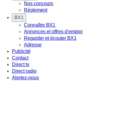
Nos concours
Règlement
BX1
Connaître BX1
Annonces et offres d'emploi
Regarder et écouter BX1
Adresse
Publicité
Contact
Direct tv
Direct radio
Alertez-nous