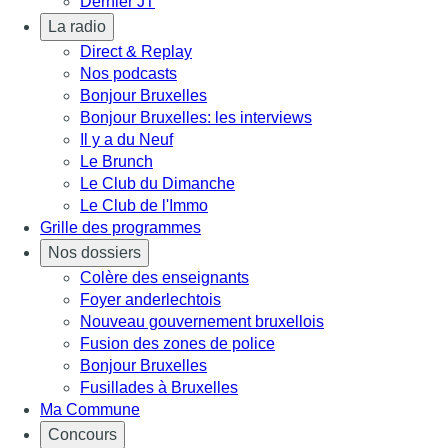
Dernier JT
La radio
Direct & Replay
Nos podcasts
Bonjour Bruxelles
Bonjour Bruxelles: les interviews
Il y a du Neuf
Le Brunch
Le Club du Dimanche
Le Club de l'Immo
Grille des programmes
Nos dossiers
Colère des enseignants
Foyer anderlechtois
Nouveau gouvernement bruxellois
Fusion des zones de police
Bonjour Bruxelles
Fusillades à Bruxelles
Ma Commune
Concours