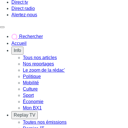
Direct tv
Direct radio
Alertez-nous
Déclencher le menu
Rechercher
Accueil
Info
Tous nos articles
Nos reportages
Le zoom de la rédac'
Politique
Mobilité
Culture
Sport
Économie
Mon BX1
Replay TV
Toutes nos émissions