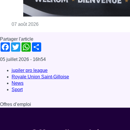
Consulter l'article "Le RWDM récolte déjà 10
07 août 2026
Partager l'article
Facebook
Twitter
WhatsApp
Share
05 juillet 2026
- 16h54
jupiler pro league
Royale Union Saint-Gilloise
News
Sport
Offres d’emploi