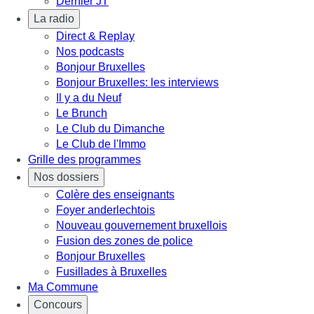
Dernier JT
La radio
Direct & Replay
Nos podcasts
Bonjour Bruxelles
Bonjour Bruxelles: les interviews
Il y a du Neuf
Le Brunch
Le Club du Dimanche
Le Club de l'Immo
Grille des programmes
Nos dossiers
Colère des enseignants
Foyer anderlechtois
Nouveau gouvernement bruxellois
Fusion des zones de police
Bonjour Bruxelles
Fusillades à Bruxelles
Ma Commune
Concours