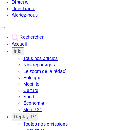
Direct tv
Direct radio
Alertez-nous
Déclencher le menu
Rechercher
Accueil
Info
Tous nos articles
Nos reportages
Le zoom de la rédac'
Politique
Mobilité
Culture
Sport
Économie
Mon BX1
Replay TV
Toutes nos émissions