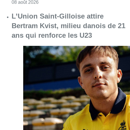
Consulter l'article "L’Union Saint-Gilloise at
08 août 2026
Partager l'article
Facebook
Twitter
WhatsApp
Share
07 juin 2017
- 14h00
Accident
cycliste
débat