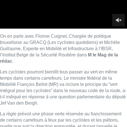
temps dans certains carrefours. Le ministre fédéral de la
Mobilité François Bellot (MR) va inclure le principe du “
vert
intégral
pour les cyclistes” dans le nouveau code de la route, a-
t-il indiqué en réponse à une question parlementaire du député
Jef Van den Bergh.
La règle prévoit une phase verte réservée au franchissement
de certains carrefours à feux par les cyclistes et les piétons,
quelle que soit la direction empruntée, et durant laquelle le
trafic automobile est à l’arrêt, limitant ainsi le contact entre
usagers faibles et motorisés. Les accidents liés à l’angle mort
seront ainsi diminués. “Il y a un mort dans un accident de ce
type sur cinq. Cette réglementation offre donc une solution”,
selon Jef Van den Bergh. Une icône éclairée et adaptée sera
placée sur les feux de signalisation des carrefours concernés.
Elle sera composée d’une silhouette sur un vélo entourée de
flèches. Le nouveau code de la route devrait être prêt pour
publication
fin 2018
.
(avec Belga)
Lire aussi :