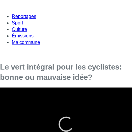
Reportages
Sport
Culture
Émissions
Ma commune
Le vert intégral pour les cyclistes:
bonne ou mauvaise idée?
On en parle avec Florine Cuignet, Chargée de politique
bruxelloise au GRACQ (Les cyclistes quotidiens) et Michèle
Guillaume, Experte en Mobilité et Infrastructure à l’IBSR,
l’Institut Belge de la Sécurité Routière dans
M le Mag de la
rédac
.
Les cyclistes pourront bientôt tous passer au
vert
en même