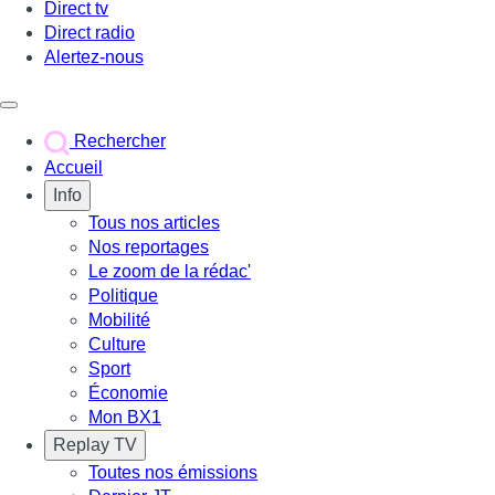
Direct tv
Direct radio
Alertez-nous
Déclencher le menu
Rechercher
Accueil
Info
Tous nos articles
Nos reportages
Le zoom de la rédac'
Politique
Mobilité
Culture
Sport
Économie
Mon BX1
Replay TV
Toutes nos émissions