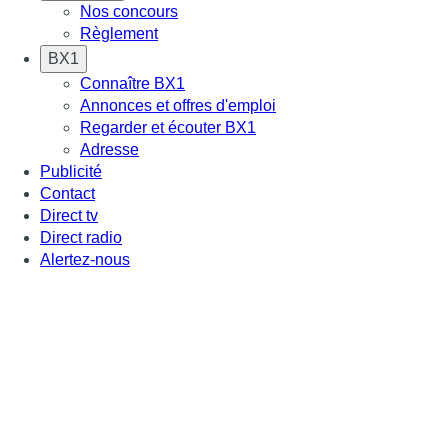
Nos concours
Règlement
BX1
Connaître BX1
Annonces et offres d'emploi
Regarder et écouter BX1
Adresse
Publicité
Contact
Direct tv
Direct radio
Alertez-nous