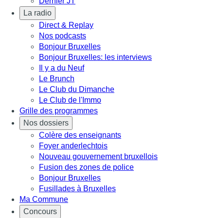
Dernier JT
La radio
Direct & Replay
Nos podcasts
Bonjour Bruxelles
Bonjour Bruxelles: les interviews
Il y a du Neuf
Le Brunch
Le Club du Dimanche
Le Club de l'Immo
Grille des programmes
Nos dossiers
Colère des enseignants
Foyer anderlechtois
Nouveau gouvernement bruxellois
Fusion des zones de police
Bonjour Bruxelles
Fusillades à Bruxelles
Ma Commune
Concours