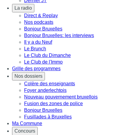
Dernier JT
La radio
Direct & Replay
Nos podcasts
Bonjour Bruxelles
Bonjour Bruxelles: les interviews
Il y a du Neuf
Le Brunch
Le Club du Dimanche
Le Club de l'Immo
Grille des programmes
Nos dossiers
Colère des enseignants
Foyer anderlechtois
Nouveau gouvernement bruxellois
Fusion des zones de police
Bonjour Bruxelles
Fusillades à Bruxelles
Ma Commune
Concours