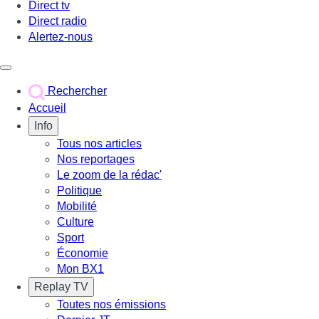
Direct tv
Direct radio
Alertez-nous
Déclencher le menu
Rechercher
Accueil
Info
Tous nos articles
Nos reportages
Le zoom de la rédac'
Politique
Mobilité
Culture
Sport
Économie
Mon BX1
Replay TV
Toutes nos émissions