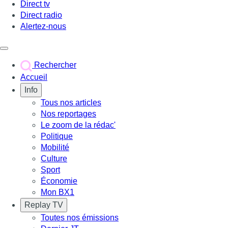
Direct tv
Direct radio
Alertez-nous
Déclencher le menu
Rechercher
Accueil
Info
Tous nos articles
Nos reportages
Le zoom de la rédac'
Politique
Mobilité
Culture
Sport
Économie
Mon BX1
Replay TV
Toutes nos émissions