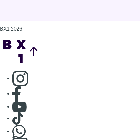
BX1 2026
Back to top
Consulter page Instagram
Consulter page Facebook
Consulter Youtube
Consulter TikTok
Nous rejoindre sur Whatsapp