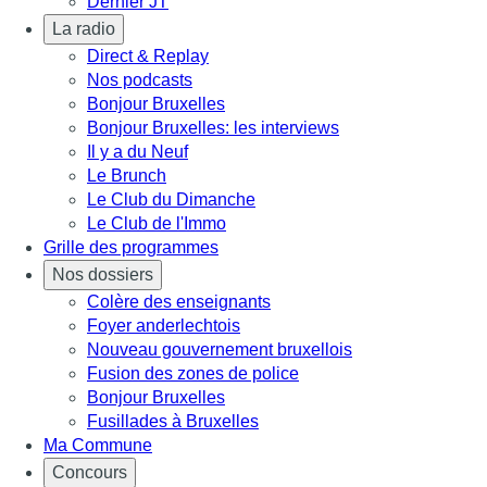
Dernier JT
La radio
Direct & Replay
Nos podcasts
Bonjour Bruxelles
Bonjour Bruxelles: les interviews
Il y a du Neuf
Le Brunch
Le Club du Dimanche
Le Club de l'Immo
Grille des programmes
Nos dossiers
Colère des enseignants
Foyer anderlechtois
Nouveau gouvernement bruxellois
Fusion des zones de police
Bonjour Bruxelles
Fusillades à Bruxelles
Ma Commune
Concours