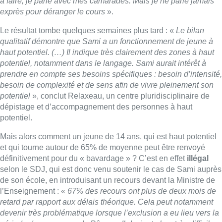
à faire, je parle avec mes camarades. Mais je ne parle jamais
exprès pour déranger le cours
».
Le résultat tombe quelques semaines plus tard : «
Le bilan
qualitatif démontre que Sami a un fonctionnement de jeune à
haut potentiel. (…) Il indique très clairement des zones à haut
potentiel, notamment dans le langage. Sami aurait intérêt à
prendre en compte ses besoins spécifiques : besoin d’intensité,
besoin de complexité et de sens afin de vivre pleinement son
potentiel
», conclut Relaxeau, un centre pluridisciplinaire de
dépistage et d’accompagnement des personnes à haut
potentiel.
Mais alors comment un jeune de 14 ans, qui est haut potentiel
et qui tourne autour de 65% de moyenne peut être renvoyé
définitivement pour du « bavardage » ? C’est en effet
illégal
selon le SDJ, qui est donc venu soutenir le cas de Sami auprès
de son école, en introduisant un recours devant la Ministre de
l’Enseignement : «
67% des recours ont plus de deux mois de
retard par rapport aux délais théorique. Cela peut notamment
devenir très problématique lorsque l’exclusion a eu lieu vers la