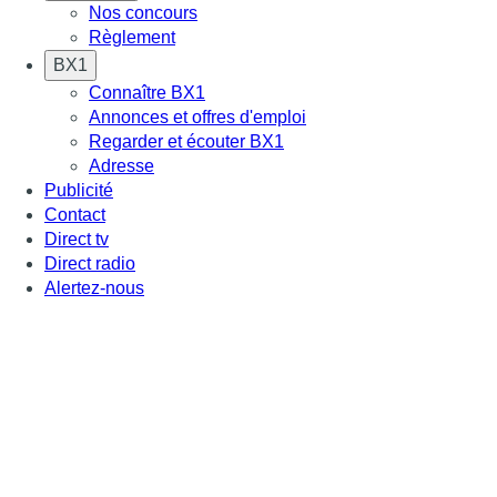
Nos concours
Règlement
BX1
Connaître BX1
Annonces et offres d'emploi
Regarder et écouter BX1
Adresse
Publicité
Contact
Direct tv
Direct radio
Alertez-nous