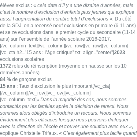
élèves exclus : «
cela date d’il y a une dizaine d’années, mais
c’est le nombre d’exclusion d’enfants plus jeunes qui explique
aussi l’augmentation du nombre total d’exclusions
». Du côté
de la SDJ, on a recensé neuf exclusions en primaire (6-11 ans)
et seize exclusions dans le premier cycle du secondaire (11-14
ans) sur l’ensemble de l’année scolaire 2016-2017.
[/vc_column_text][/vc_column][/vc_row][vc_row][vc_column]
[vc_cta h2=”15 ans : l’âge critique” txt_align=”center”]
2023
exclusions scolaires
1372
refus de réinscription (moyenne en hausse sur les 10
dernières années)
84 %
de garçons exclus
15 ans
: Taux d’exclusion le plus important[/vc_cta]
[/vc_column][/vc_row][vc_row][vc_column]
[vc_column_text]«
Dans la majorité des cas, nous sommes
contactés par les familles après la décision de renvoi. Nous
sommes alors obligés d’introduire un recours. Nous sommes
évidemment plus efficaces lorsque nous pouvons dialoguer
avec la direction de l’école et trouver une solution avec eux
»,
explique Christelle Trifaux.
« C’est également plus facile quand