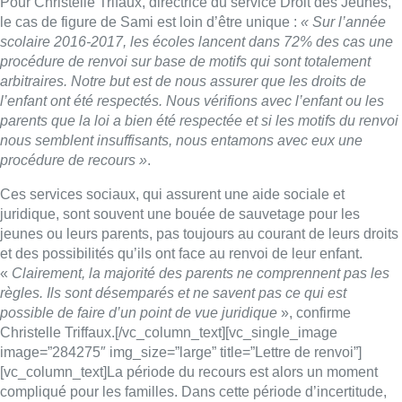
Pour Christelle Trifaux, directrice du service Droit des Jeunes,
le cas de figure de Sami est loin d’être unique :
« Sur l’année
scolaire 2016-2017, les écoles lancent dans 72% des cas une
procédure de renvoi sur base de motifs qui sont totalement
arbitraires. Notre but est de nous assurer que les droits de
l’enfant ont été respectés. Nous vérifions avec l’enfant ou les
parents que la loi a bien été respectée et si les motifs du renvoi
nous semblent insuffisants, nous entamons avec eux une
procédure de recours »
.
Ces services sociaux, qui assurent une aide sociale et
juridique, sont souvent une bouée de sauvetage pour les
jeunes ou leurs parents, pas toujours au courant de leurs droits
et des possibilités qu’ils ont face au renvoi de leur enfant.
«
Clairement, la majorité des parents ne comprennent pas les
règles. Ils sont désemparés et ne savent pas ce qui est
possible de faire d’un point de vue juridique
», confirme
Christelle Triffaux.[/vc_column_text][vc_single_image
image=”284275″ img_size=”large” title=”Lettre de renvoi”]
[vc_column_text]La période du recours est alors un moment
compliqué pour les familles. Dans cette période d’incertitude,