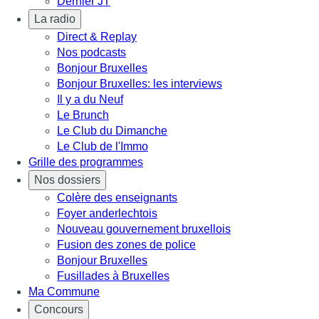
Dernier JT
La radio
Direct & Replay
Nos podcasts
Bonjour Bruxelles
Bonjour Bruxelles: les interviews
Il y a du Neuf
Le Brunch
Le Club du Dimanche
Le Club de l'Immo
Grille des programmes
Nos dossiers
Colère des enseignants
Foyer anderlechtois
Nouveau gouvernement bruxellois
Fusion des zones de police
Bonjour Bruxelles
Fusillades à Bruxelles
Ma Commune
Concours