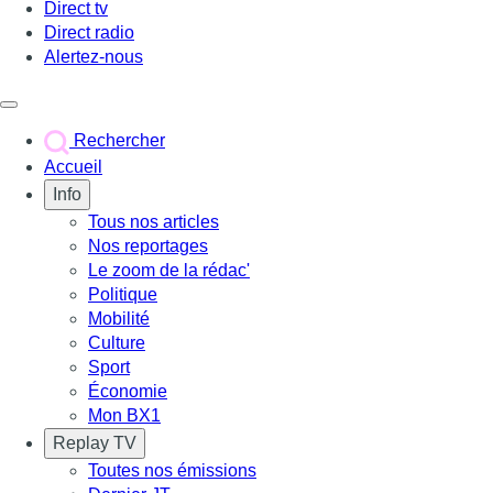
Direct tv
Direct radio
Alertez-nous
Déclencher le menu
Rechercher
Accueil
Info
Tous nos articles
Nos reportages
Le zoom de la rédac'
Politique
Mobilité
Culture
Sport
Économie
Mon BX1
Replay TV
Toutes nos émissions