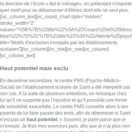
la direction de l’école «
fait le ménage
», en prétextant n’importe
quel motif pour se débarrasser d’élèves dont elle ne veut plus.
[/vc_column_text][vc_round_chart style=”modern”
stroke_width=”2″
values=”%5B%7B%22title%22%3A%22Coups%20et%20ble
blue%22%7D%2C%7B%22title%22%3A%22Atteinte%20ps
title=”Motifs d’exclusion invoqués par les établissements
scolaires”][/vc_column][/vc_row][vc_row][vc_column]
[vc_column_text]
Haut potentiel mais exclu
En deuxième secondaire, le centre PMS (Psycho-Médico-
Social) de l’établissement scolaire de Sami a été interpellé par
son cas. À la suite de plusieurs entretiens, on remarque chez
lui qu’il ne supporte pas l’injustice et qu’il possède une forme
de sensibilité exacerbée. Le centre PMS conseille alors à ses
parents de lui faire passer des tests, afin de déterminer si Sami
n’est pas un
haut potentiel
. «
Souvent, je parle parce que je
m’ennuie. Je finis mes exercices puis, dès que je n’ai plus rien