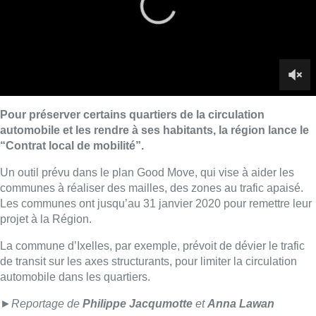
Les communes ont jusqu’au 31 janvier 2020 pour remettre leur
projet à la Région.
La commune d’Ixelles, par exemple, prévoit de dévier le trafic
de transit sur les axes structurants, pour limiter la circulation
automobile dans les quartiers.
►
Reportage de
Philippe Jacqumotte
et
Anna Lawan
Lire aussi :
À Bruxelles, le blocus s’invite dans
des lieux insolites : “C’est
exceptionnel, il faut se l’avouer”