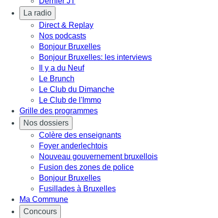
Dernier JT
La radio
Direct & Replay
Nos podcasts
Bonjour Bruxelles
Bonjour Bruxelles: les interviews
Il y a du Neuf
Le Brunch
Le Club du Dimanche
Le Club de l'Immo
Grille des programmes
Nos dossiers
Colère des enseignants
Foyer anderlechtois
Nouveau gouvernement bruxellois
Fusion des zones de police
Bonjour Bruxelles
Fusillades à Bruxelles
Ma Commune
Concours