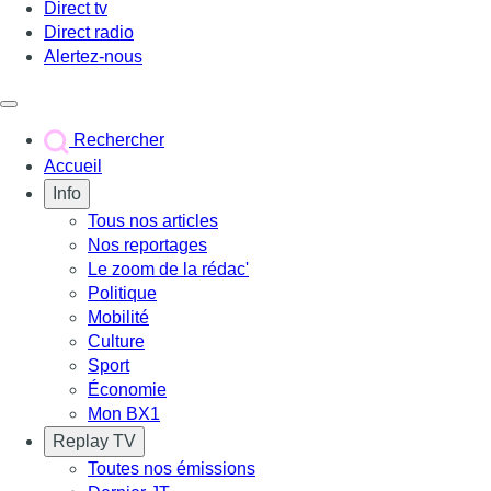
Direct tv
Direct radio
Alertez-nous
Déclencher le menu
Rechercher
Accueil
Info
Tous nos articles
Nos reportages
Le zoom de la rédac'
Politique
Mobilité
Culture
Sport
Économie
Mon BX1
Replay TV
Toutes nos émissions