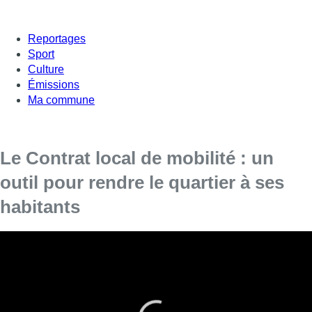
Reportages
Sport
Culture
Émissions
Ma commune
Le Contrat local de mobilité : un
outil pour rendre le quartier à ses
habitants
Pour préserver certains quartiers de la circulation
automobile et les rendre à ses habitants, la région lance le
“Contrat local de mobilité”.
Un outil prévu dans le plan Good Move, qui vise à aider les
communes à réaliser des mailles, des zones au trafic apaisé.