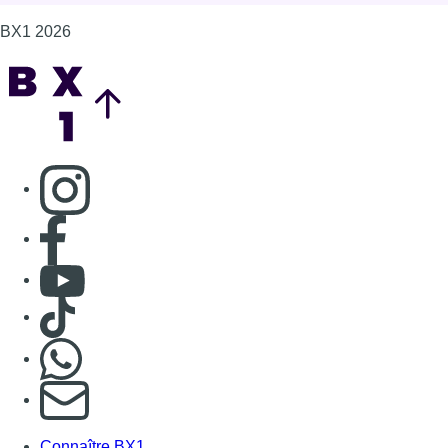
Consulter Youtube
Consulter TikTok
Nous rejoindre sur Whatsapp
S'abonner à notre newsletter
Connaître BX1
Publicité
Offres d'emploi
Contact
Mentions légales
Politique de cookies (UE)
Gérer les cookies