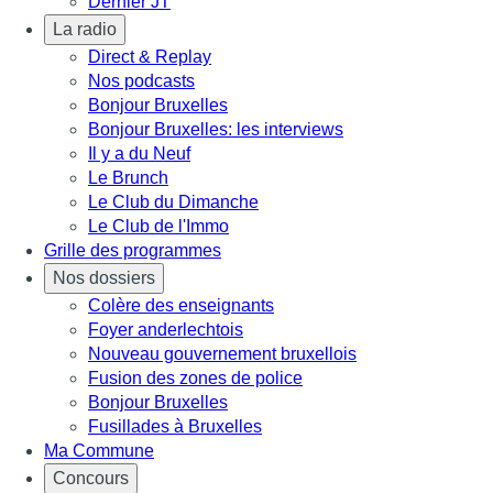
Dernier JT
La radio
Direct & Replay
Nos podcasts
Bonjour Bruxelles
Bonjour Bruxelles: les interviews
Il y a du Neuf
Le Brunch
Le Club du Dimanche
Le Club de l'Immo
Grille des programmes
Nos dossiers
Colère des enseignants
Foyer anderlechtois
Nouveau gouvernement bruxellois
Fusion des zones de police
Bonjour Bruxelles
Fusillades à Bruxelles
Ma Commune
Concours