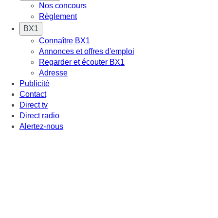
Nos concours
Règlement
BX1
Connaître BX1
Annonces et offres d'emploi
Regarder et écouter BX1
Adresse
Publicité
Contact
Direct tv
Direct radio
Alertez-nous