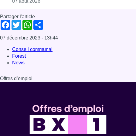
Consulter l'article "La grève chez Bpost a eu 
07 août 2026
Partager l'article
Facebook
Twitter
WhatsApp
Share
07 décembre 2023
- 13h44
Conseil communal
Forest
News
Offres d’emploi