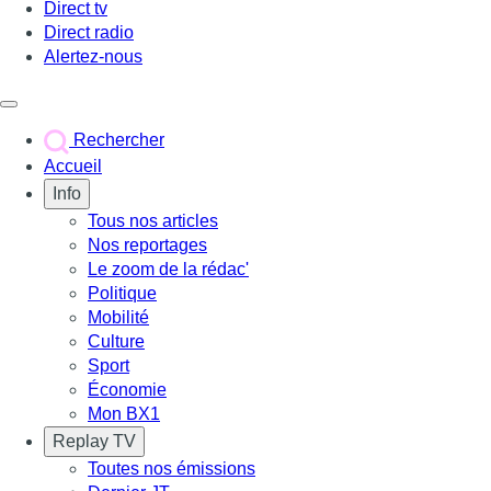
Direct tv
Direct radio
Alertez-nous
Déclencher le menu
Rechercher
Accueil
Info
Tous nos articles
Nos reportages
Le zoom de la rédac'
Politique
Mobilité
Culture
Sport
Économie
Mon BX1
Replay TV
Toutes nos émissions