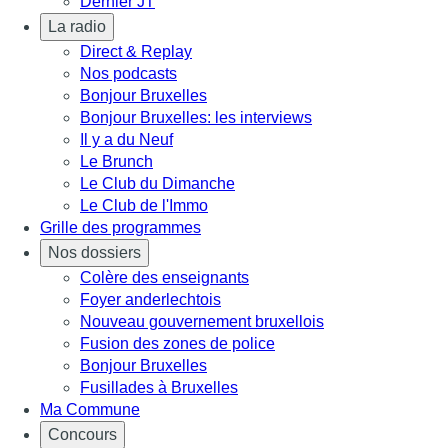
Dernier JT
La radio
Direct & Replay
Nos podcasts
Bonjour Bruxelles
Bonjour Bruxelles: les interviews
Il y a du Neuf
Le Brunch
Le Club du Dimanche
Le Club de l'Immo
Grille des programmes
Nos dossiers
Colère des enseignants
Foyer anderlechtois
Nouveau gouvernement bruxellois
Fusion des zones de police
Bonjour Bruxelles
Fusillades à Bruxelles
Ma Commune
Concours