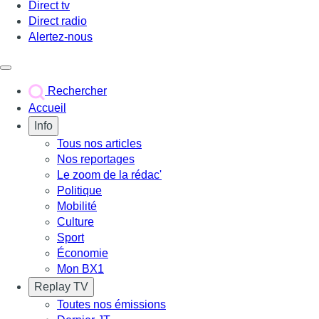
Direct tv
Direct radio
Alertez-nous
Déclencher le menu
Rechercher
Accueil
Info
Tous nos articles
Nos reportages
Le zoom de la rédac'
Politique
Mobilité
Culture
Sport
Économie
Mon BX1
Replay TV
Toutes nos émissions