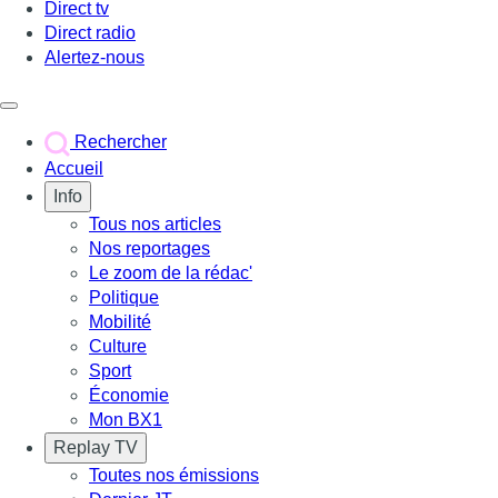
Direct tv
Direct radio
Alertez-nous
Déclencher le menu
Rechercher
Accueil
Info
Tous nos articles
Nos reportages
Le zoom de la rédac'
Politique
Mobilité
Culture
Sport
Économie
Mon BX1
Replay TV
Toutes nos émissions