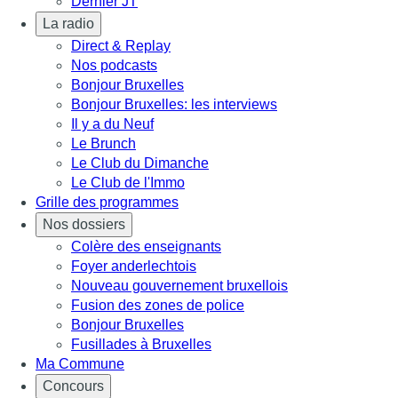
Dernier JT
La radio
Direct & Replay
Nos podcasts
Bonjour Bruxelles
Bonjour Bruxelles: les interviews
Il y a du Neuf
Le Brunch
Le Club du Dimanche
Le Club de l'Immo
Grille des programmes
Nos dossiers
Colère des enseignants
Foyer anderlechtois
Nouveau gouvernement bruxellois
Fusion des zones de police
Bonjour Bruxelles
Fusillades à Bruxelles
Ma Commune
Concours