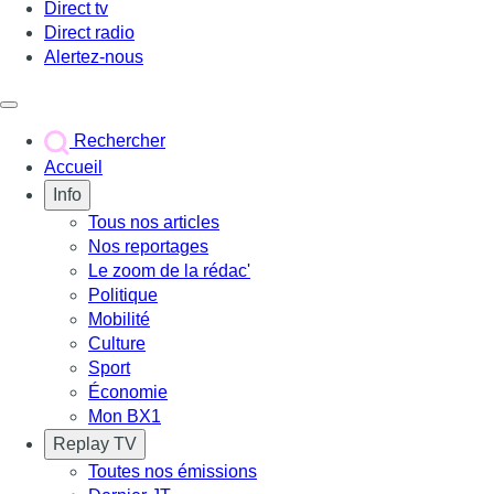
Direct tv
Direct radio
Alertez-nous
Déclencher le menu
Rechercher
Accueil
Info
Tous nos articles
Nos reportages
Le zoom de la rédac'
Politique
Mobilité
Culture
Sport
Économie
Mon BX1
Replay TV
Toutes nos émissions