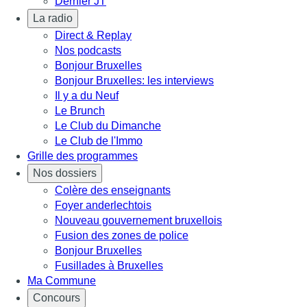
Dernier JT
La radio
Direct & Replay
Nos podcasts
Bonjour Bruxelles
Bonjour Bruxelles: les interviews
Il y a du Neuf
Le Brunch
Le Club du Dimanche
Le Club de l'Immo
Grille des programmes
Nos dossiers
Colère des enseignants
Foyer anderlechtois
Nouveau gouvernement bruxellois
Fusion des zones de police
Bonjour Bruxelles
Fusillades à Bruxelles
Ma Commune
Concours