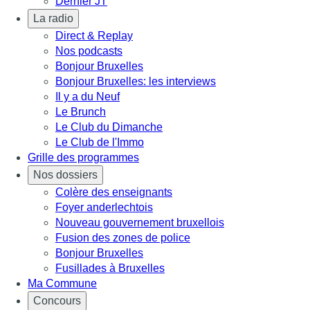
Dernier JT
La radio
Direct & Replay
Nos podcasts
Bonjour Bruxelles
Bonjour Bruxelles: les interviews
Il y a du Neuf
Le Brunch
Le Club du Dimanche
Le Club de l'Immo
Grille des programmes
Nos dossiers
Colère des enseignants
Foyer anderlechtois
Nouveau gouvernement bruxellois
Fusion des zones de police
Bonjour Bruxelles
Fusillades à Bruxelles
Ma Commune
Concours