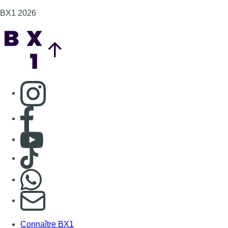
BX1 2026
Back to top
Consulter page Instagram
Consulter page Facebook
Consulter Youtube
Consulter TikTok
Nous rejoindre sur Whatsapp
S'abonner à notre newsletter
Connaître BX1