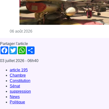
Consulter l'article "À Bruxelles, le blocus s’in
06 août 2026
Partager l'article
Facebook
Twitter
WhatsApp
Share
03 juillet 2026
- 06h40
article 195
Chambre
Constitution
Sénat
suppression
News
Politique