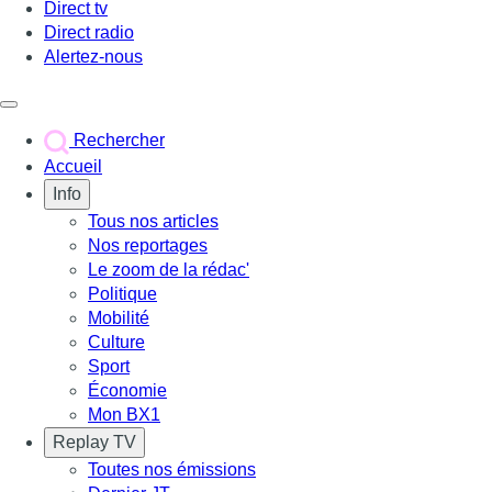
Direct tv
Direct radio
Alertez-nous
Déclencher le menu
Rechercher
Accueil
Info
Tous nos articles
Nos reportages
Le zoom de la rédac'
Politique
Mobilité
Culture
Sport
Économie
Mon BX1
Replay TV
Toutes nos émissions