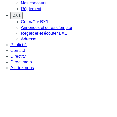
Nos concours
Règlement
BX1
Connaître BX1
Annonces et offres d'emploi
Regarder et écouter BX1
Adresse
Publicité
Contact
Direct tv
Direct radio
Alertez-nous