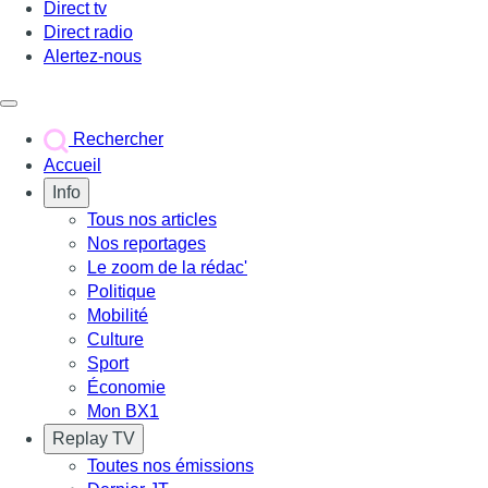
Direct tv
Direct radio
Alertez-nous
Déclencher le menu
Rechercher
Accueil
Info
Tous nos articles
Nos reportages
Le zoom de la rédac'
Politique
Mobilité
Culture
Sport
Économie
Mon BX1
Replay TV
Toutes nos émissions