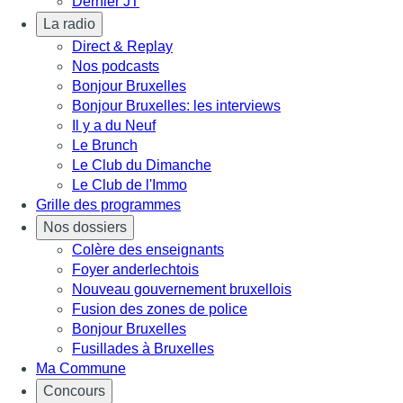
Dernier JT
La radio
Direct & Replay
Nos podcasts
Bonjour Bruxelles
Bonjour Bruxelles: les interviews
Il y a du Neuf
Le Brunch
Le Club du Dimanche
Le Club de l'Immo
Grille des programmes
Nos dossiers
Colère des enseignants
Foyer anderlechtois
Nouveau gouvernement bruxellois
Fusion des zones de police
Bonjour Bruxelles
Fusillades à Bruxelles
Ma Commune
Concours