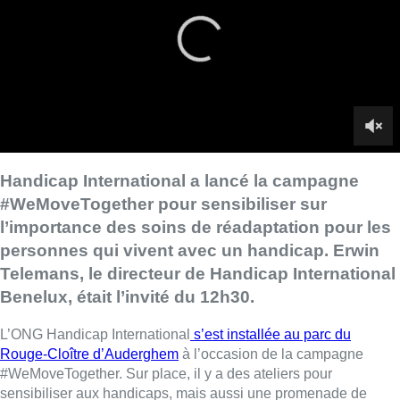
personnes qui vivent avec un handicap. Erwin
Telemans, le directeur de Handicap International
Benelux, était l’invité du 12h30.
L’ONG Handicap International
s’est installée au parc du
Rouge-Cloître d’Auderghem
à l’occasion de la campagne
#WeMoveTogether. Sur place, il y a des ateliers pour
sensibiliser aux handicaps, mais aussi une promenade de
12km, où l’on peut entendre des témoignages sur la
réadaptation, à travers des podcasts.
Cette cause est d’autant plus importante dans d’autres pays du
monde. Le directeur de Handicap International Benelux, Erwin
Telemans, a notamment eu l’occasion de travailler avec les
enfants en Afrique, vivants avec des pieds-bots : “
La grande
différence entre ici et là bas, c’est qu’ici, quand on nait avec
cette déformation, on est directement référés vers les soins
nécessaires. Dans les pays où Handicap International
intervient, les enfants arrivent souvent trop tard. Cela nécessite
des interventions beaucoup plus invasives et beaucoup plus