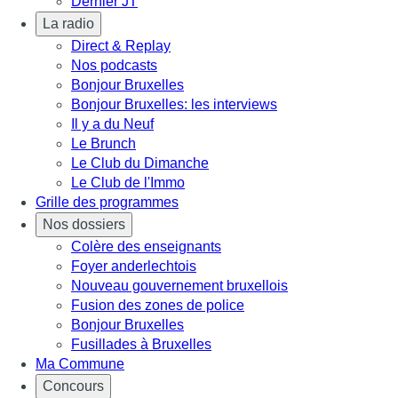
Dernier JT
La radio
Direct & Replay
Nos podcasts
Bonjour Bruxelles
Bonjour Bruxelles: les interviews
Il y a du Neuf
Le Brunch
Le Club du Dimanche
Le Club de l'Immo
Grille des programmes
Nos dossiers
Colère des enseignants
Foyer anderlechtois
Nouveau gouvernement bruxellois
Fusion des zones de police
Bonjour Bruxelles
Fusillades à Bruxelles
Ma Commune
Concours