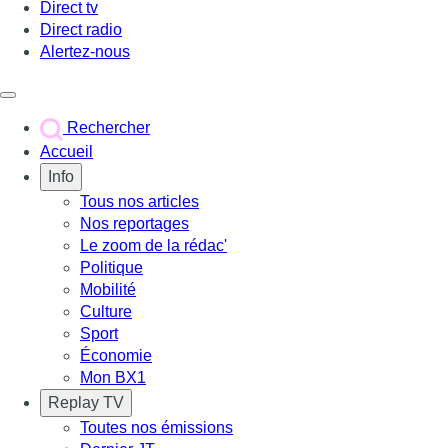
Direct tv
Direct radio
Alertez-nous
Déclencher le menu
Rechercher
Accueil
Info
Tous nos articles
Nos reportages
Le zoom de la rédac'
Politique
Mobilité
Culture
Sport
Économie
Mon BX1
Replay TV
Toutes nos émissions