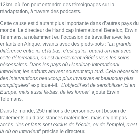
compliquées
” explique-t-il. “
L’objectif est de sensibiliser ici en
Europe, mais aussi là-bas, de les former
” ajoute Erwin
Telemans.
Dans le monde, 250 millions de personnes ont besoin de
traitements ou d’assistances matérielles, mais n’y ont pas
accès, “
les enfants sont exclus de l’école, ou de l’emploi, c’est
là où on intervient
” précise le directeur.
■ Interview de
Erwin Telemans,
directeur de Handicap
International Benelux, au micro de
Vanessa Lhuillier
dans Le
12h30.
Lire aussi :
Meyboom: l’émouvant dernier tour
de piste de Jean Vanderhaegen