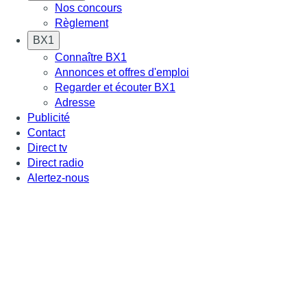
Nos concours
Règlement
BX1
Connaître BX1
Annonces et offres d'emploi
Regarder et écouter BX1
Adresse
Publicité
Contact
Direct tv
Direct radio
Alertez-nous