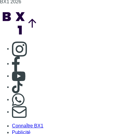
Consulter TikTok
Nous rejoindre sur Whatsapp
S'abonner à notre newsletter
Connaître BX1
Publicité
Offres d'emploi
Contact
Mentions légales
Politique de cookies (UE)
Gérer les cookies