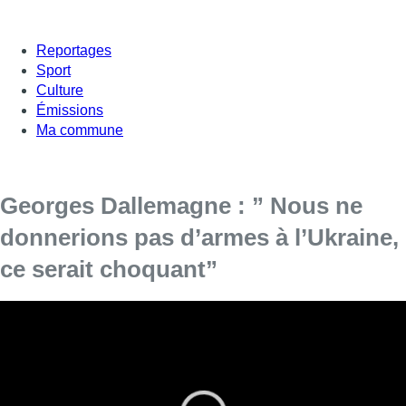
Reportages
Sport
Culture
Émissions
Ma commune
Georges Dallemagne : ” Nous ne
donnerions pas d’armes à l’Ukraine,
ce serait choquant”
Comment réagit la Belgique face à l’invasion russe en
Ukraine ? Doit-elle monter d’un cran les sanctions et
participer à l’effort ukrainien en envoyant du matériel
militaire sur place? Fabrice Grosfilley a lancé le débat dans
+ d’Actu avec le député fédéral Georges Dallemagne (cdH)