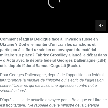
et le député fédéral Samuel Cogolati (Ecolo).
Pour Georges Dallemagne, député de l’opposition au fédéral, il
faut
“prendre la mesure de l’histoire qui s’écrit, de l’agression
contre l’Ukraine, qui est aussi une agression contre notre
sécurité à tous”.
D’après lui, l’aide actuelle envoyée par la Belgique en Ukraine
est trop tardive.
“Je rappelle que le ministre de la Défense
ukrainien a adressé une demande de 27 items différents il y a
déjà 15 jours à la Belgique, et
seulement hier soir une réponse
lui a été donné pour des casques et des lunettes qui ne sont
pas partis de la Belgique et qui arriveront sans doute trop tard”
,
a-t-il rappelé sur le plateau de BX1.
Il insiste sur le fait que la Belgique doit s’engager beaucoup
plus pour défendre les Ukrainiens.
“Il faut pouvoir leur
donner effectivement des munitions, des armes.
Je rappelle
que c’est une guerre qui se passe sur leur territoire et qu’ils
doivent pouvoir se défendre. Vous savez la Belgique vend des
armes à des pays en guerre et aujourd’hui à l’Ukraine, nous