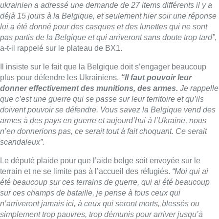
n’en donnerions pas, ce serait tout à fait choquant. Ce serait
scandaleux”.
Le député plaide pour que l’aide belge soit envoyée sur le
terrain et ne se limite pas à l’accueil des réfugiés.
“Moi qui ai
été beaucoup sur ces terrains de guerre, qui ai été beaucoup
sur ces champs de bataille, je pense à tous ceux qui
n’arriveront jamais ici, à ceux qui seront morts, blessés ou
simplement trop pauvres, trop démunis pour arriver jusqu’à
chez nous et c’est ces gens là qu’en priorité, nous devons
aider”.
►
Découvrez tous les podcasts de + d’Actu sur notre site et sur
les principales plateformes d’écoute (Apple Podcasts, Spotify,
Deezer…)
Lire aussi :
Météo: du soleil et jusqu’à 28°C ce