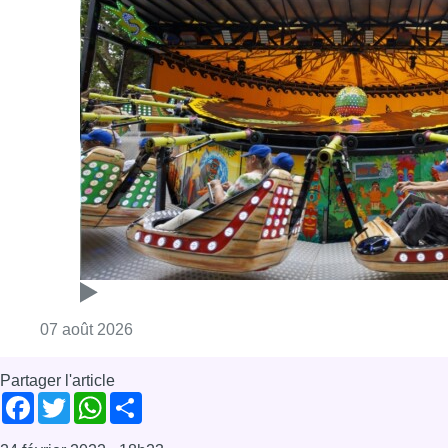
Consulter l'article "Foire du Midi: les visite
07 août 2026
Partager l'article
Facebook
Twitter
WhatsApp
Share
24 février 2022
- 18h23
Modifié le
02 mars 2022
- 16h57
Duel
Georges Dallemagne
guerre
Russie
Ukraine
Guerre en Ukraine
News
Offres d’emploi