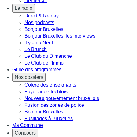
Dernier JT
La radio
Direct & Replay
Nos podcasts
Bonjour Bruxelles
Bonjour Bruxelles: les interviews
Il y a du Neuf
Le Brunch
Le Club du Dimanche
Le Club de l'Immo
Grille des programmes
Nos dossiers
Colère des enseignants
Foyer anderlechtois
Nouveau gouvernement bruxellois
Fusion des zones de police
Bonjour Bruxelles
Fusillades à Bruxelles
Ma Commune
Concours