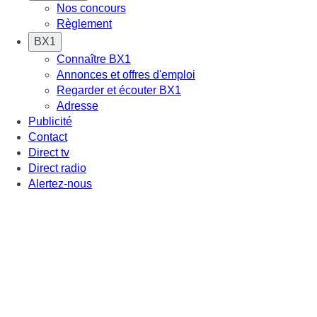
Nos concours
Règlement
BX1
Connaître BX1
Annonces et offres d'emploi
Regarder et écouter BX1
Adresse
Publicité
Contact
Direct tv
Direct radio
Alertez-nous