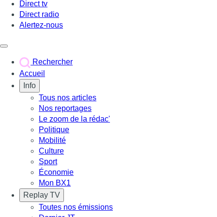
Direct tv
Direct radio
Alertez-nous
Déclencher le menu
Rechercher
Accueil
Info
Tous nos articles
Nos reportages
Le zoom de la rédac'
Politique
Mobilité
Culture
Sport
Économie
Mon BX1
Replay TV
Toutes nos émissions