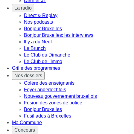
Dernier JT
La radio
Direct & Replay
Nos podcasts
Bonjour Bruxelles
Bonjour Bruxelles: les interviews
Il y a du Neuf
Le Brunch
Le Club du Dimanche
Le Club de l'Immo
Grille des programmes
Nos dossiers
Colère des enseignants
Foyer anderlechtois
Nouveau gouvernement bruxellois
Fusion des zones de police
Bonjour Bruxelles
Fusillades à Bruxelles
Ma Commune
Concours