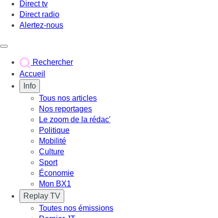
Direct tv
Direct radio
Alertez-nous
Déclencher le menu
Rechercher
Accueil
Info
Tous nos articles
Nos reportages
Le zoom de la rédac'
Politique
Mobilité
Culture
Sport
Économie
Mon BX1
Replay TV
Toutes nos émissions