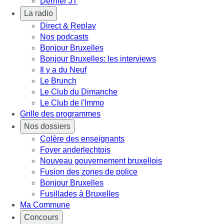
Dernier JT
La radio
Direct & Replay
Nos podcasts
Bonjour Bruxelles
Bonjour Bruxelles: les interviews
Il y a du Neuf
Le Brunch
Le Club du Dimanche
Le Club de l'Immo
Grille des programmes
Nos dossiers
Colère des enseignants
Foyer anderlechtois
Nouveau gouvernement bruxellois
Fusion des zones de police
Bonjour Bruxelles
Fusillades à Bruxelles
Ma Commune
Concours