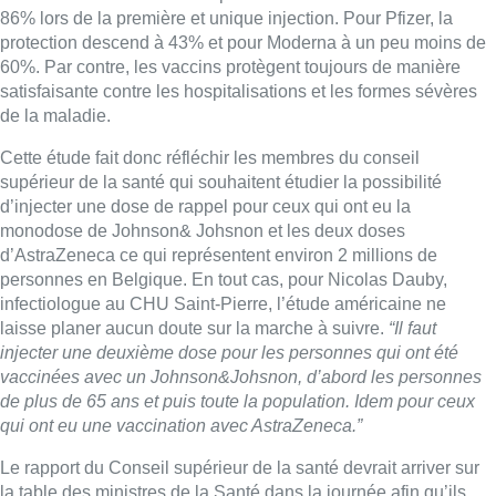
infectiologue au CHU Saint-Pierre, l’étude américaine ne
laisse planer aucun doute sur la marche à suivre.
“Il faut
injecter une deuxième dose pour les personnes qui ont été
vaccinées avec un Johnson&Johsnon, d’abord les personnes
de plus de 65 ans et puis toute la population. Idem pour ceux
qui ont eu une vaccination avec AstraZeneca.”
Le rapport du Conseil supérieur de la santé devrait arriver sur
la table des ministres de la Santé dans la journée afin qu’ils
puissent en discuter lors de la conférence interministérielle
santé qui aura lieu ce mercredi matin. En tout cas à l’ordre du
jour est clairement inscrit la possibilité d’injecter une dose de
rappel pour les personnes vaccinées avec un vaccin à
adénovirus, à savoir Johnson&Johsnon ou AstraZenaca. Pour
le Conseil de la Santé, il faut donc une deuxième dose deux
mois après la première si on a été vacciné par
Jonhson&Jonshon.
Pas de troisième dose généralisée
Par contre, en ce qui concerne la troisième dose généralisée