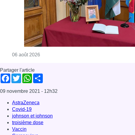
09 novembre 2021
- 12h32
AstraZeneca
Covid-19
johnson et johnson
troisième dose
Vaccin
Coronavirus
News
Offres d’emploi