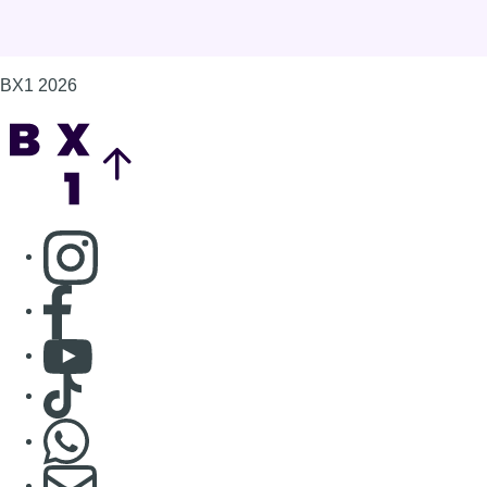
Consulter page Facebook
Consulter Youtube
Consulter TikTok
Nous rejoindre sur Whatsapp
S'abonner à notre newsletter
Connaître BX1
Publicité
Offres d'emploi
Contact
Mentions légales
Politique de cookies (UE)
Gérer les cookies