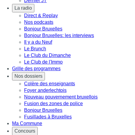
Dernier JT
La radio
Direct & Replay
Nos podcasts
Bonjour Bruxelles
Bonjour Bruxelles: les interviews
Il y a du Neuf
Le Brunch
Le Club du Dimanche
Le Club de l'Immo
Grille des programmes
Nos dossiers
Colère des enseignants
Foyer anderlechtois
Nouveau gouvernement bruxellois
Fusion des zones de police
Bonjour Bruxelles
Fusillades à Bruxelles
Ma Commune
Concours