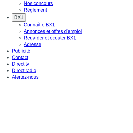
Nos concours
Règlement
BX1
Connaître BX1
Annonces et offres d'emploi
Regarder et écouter BX1
Adresse
Publicité
Contact
Direct tv
Direct radio
Alertez-nous