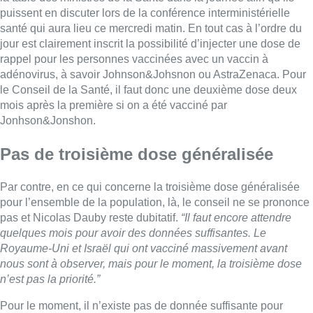
pour l’ensemble de la population, là, le conseil ne se prononce
pas et Nicolas Dauby reste dubitatif.
“Il faut encore attendre
quelques mois pour avoir des données suffisantes. Le
Royaume-Uni et Israël qui ont vacciné massivement avant
nous sont à observer, mais pour le moment, la troisième dose
n’est pas la priorité.”
Pour le moment, il n’existe pas de donnée suffisante pour
prouver la nécessité de faire un rappel sur des patients jeunes
et en bonne santé. Il faut donc attendre encore quelques mois,
d’autan plus que les nouveaux vaccins auront été mis à jour en
fonction du variant Delta.
Le sras-cov 2 est un virus qui mute finalement assez peu. Le
variant Delta est bien installé et le nouveau Delta plus apparu
en Israël, qui circule déjà un peu en Europe, n’est pas très
différent de son grand-frère. Si on prend aussi en considération
la mémoire cellulaire, on pourrait imaginer que les patients
jeunes et en bonne santé ne doivent pas faire de rappel avant
longtemps, mais cela reste à confirmer dans les mois qui