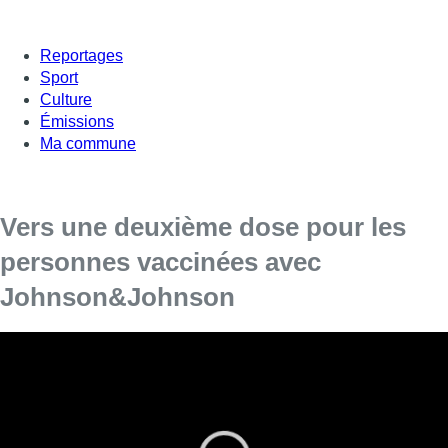
Reportages
Sport
Culture
Émissions
Ma commune
Vers une deuxième dose pour les
personnes vaccinées avec
Johnson&Johnson
Le conseil supérieur de la santé s’est réuni ce mardi matin
pour discuter de l’opportunité de faire une dose de rappel
pour les personnes vaccinées avec Johnson&Johnson ou
AstraZeneca. Il recommande d’administrer une seconde
dose pour les personnes qui ont eu Johnson&Johnson