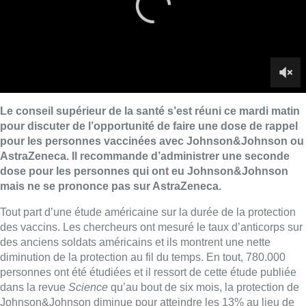
mais ne se prononce pas sur AstraZeneca.
Tout part d’une étude américaine sur la durée de la protection
des vaccins. Les chercheurs ont mesuré le taux d’anticorps sur
des anciens soldats américains et ils montrent une nette
diminution de la protection au fil du temps. En tout, 780.000
personnes ont été étudiées et il ressort de cette étude publiée
dans la revue
Science
qu’au bout de six mois, la protection de
Johnson&Johnson diminue pour atteindre les 13% au lieu de
86% lors de la première et unique injection. Pour Pfizer, la
protection descend à 43% et pour Moderna à un peu moins de
60%. Par contre, les vaccins protègent toujours de manière
satisfaisante contre les hospitalisations et les formes sévères
de la maladie.
Cette étude fait donc réfléchir les membres du conseil
supérieur de la santé qui souhaitent étudier la possibilité
d’injecter une dose de rappel pour ceux qui ont eu la
monodose de Johnson& Johsnon et les deux doses
d’AstraZeneca ce qui représentent environ 2 millions de
personnes en Belgique. En tout cas, pour Nicolas Dauby,