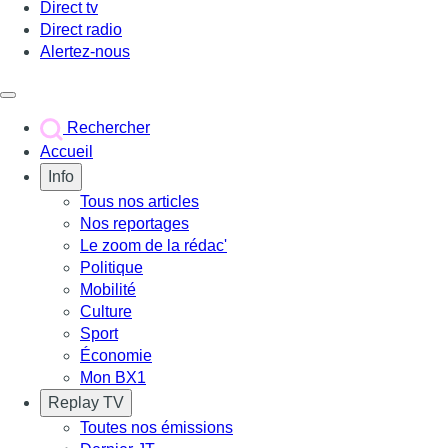
Direct tv
Direct radio
Alertez-nous
Déclencher le menu
Rechercher
Accueil
Info
Tous nos articles
Nos reportages
Le zoom de la rédac'
Politique
Mobilité
Culture
Sport
Économie
Mon BX1
Replay TV
Toutes nos émissions