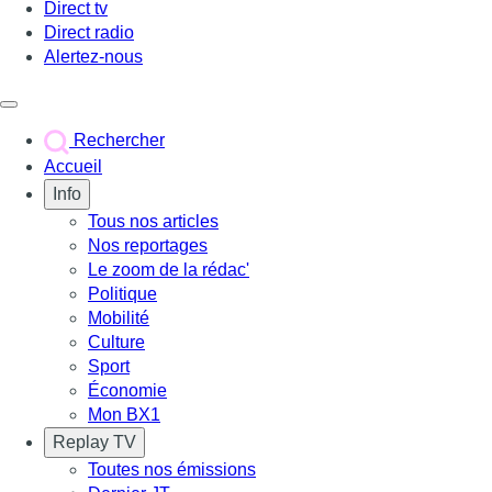
Direct tv
Direct radio
Alertez-nous
Déclencher le menu
Rechercher
Accueil
Info
Tous nos articles
Nos reportages
Le zoom de la rédac'
Politique
Mobilité
Culture
Sport
Économie
Mon BX1
Replay TV
Toutes nos émissions