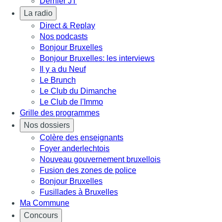
Dernier JT
La radio
Direct & Replay
Nos podcasts
Bonjour Bruxelles
Bonjour Bruxelles: les interviews
Il y a du Neuf
Le Brunch
Le Club du Dimanche
Le Club de l'Immo
Grille des programmes
Nos dossiers
Colère des enseignants
Foyer anderlechtois
Nouveau gouvernement bruxellois
Fusion des zones de police
Bonjour Bruxelles
Fusillades à Bruxelles
Ma Commune
Concours