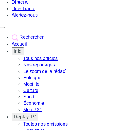
Direct tv
Direct radio
Alertez-nous
Déclencher le menu
Rechercher
Accueil
Info
Tous nos articles
Nos reportages
Le zoom de la rédac'
Politique
Mobilité
Culture
Sport
Économie
Mon BX1
Replay TV
Toutes nos émissions