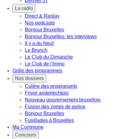
Dernier JT
La radio
Direct & Replay
Nos podcasts
Bonjour Bruxelles
Bonjour Bruxelles: les interviews
Il y a du Neuf
Le Brunch
Le Club du Dimanche
Le Club de l'Immo
Grille des programmes
Nos dossiers
Colère des enseignants
Foyer anderlechtois
Nouveau gouvernement bruxellois
Fusion des zones de police
Bonjour Bruxelles
Fusillades à Bruxelles
Ma Commune
Concours