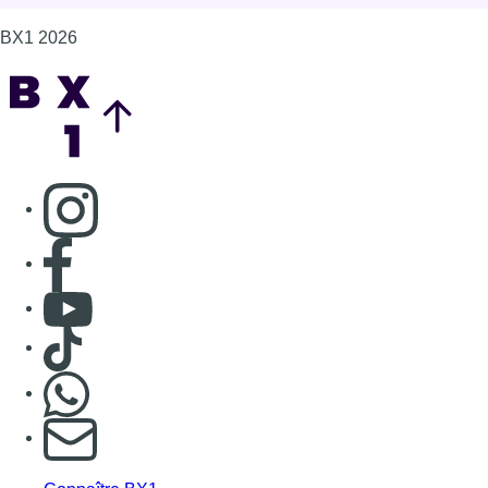
BX1 2026
Back to top
Consulter page Instagram
Consulter page Facebook
Consulter Youtube
Consulter TikTok
Nous rejoindre sur Whatsapp
S'abonner à notre newsletter