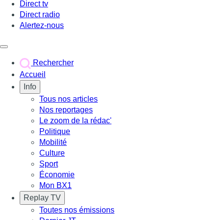
Direct tv
Direct radio
Alertez-nous
Déclencher le menu
Rechercher
Accueil
Info
Tous nos articles
Nos reportages
Le zoom de la rédac'
Politique
Mobilité
Culture
Sport
Économie
Mon BX1
Replay TV
Toutes nos émissions