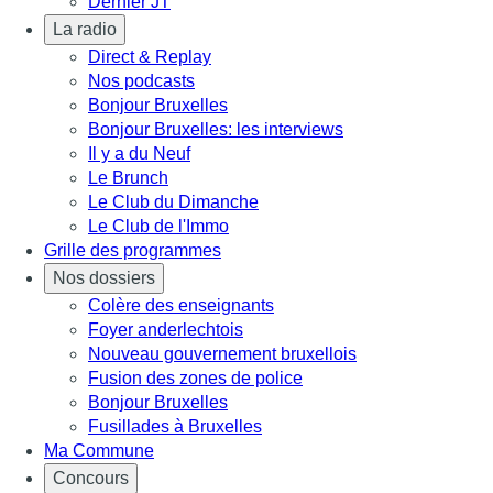
Dernier JT
La radio
Direct & Replay
Nos podcasts
Bonjour Bruxelles
Bonjour Bruxelles: les interviews
Il y a du Neuf
Le Brunch
Le Club du Dimanche
Le Club de l'Immo
Grille des programmes
Nos dossiers
Colère des enseignants
Foyer anderlechtois
Nouveau gouvernement bruxellois
Fusion des zones de police
Bonjour Bruxelles
Fusillades à Bruxelles
Ma Commune
Concours