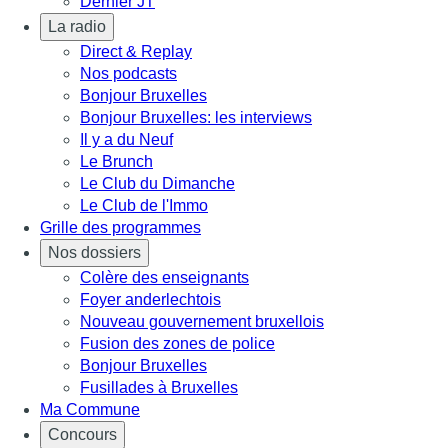
Dernier JT
La radio
Direct & Replay
Nos podcasts
Bonjour Bruxelles
Bonjour Bruxelles: les interviews
Il y a du Neuf
Le Brunch
Le Club du Dimanche
Le Club de l'Immo
Grille des programmes
Nos dossiers
Colère des enseignants
Foyer anderlechtois
Nouveau gouvernement bruxellois
Fusion des zones de police
Bonjour Bruxelles
Fusillades à Bruxelles
Ma Commune
Concours