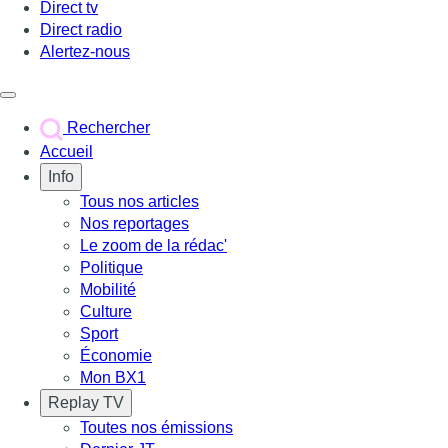
Direct tv
Direct radio
Alertez-nous
Déclencher le menu
Rechercher
Accueil
Info
Tous nos articles
Nos reportages
Le zoom de la rédac'
Politique
Mobilité
Culture
Sport
Économie
Mon BX1
Replay TV
Toutes nos émissions