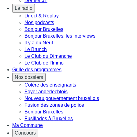
Dernier JT
La radio
Direct & Replay
Nos podcasts
Bonjour Bruxelles
Bonjour Bruxelles: les interviews
Il y a du Neuf
Le Brunch
Le Club du Dimanche
Le Club de l'Immo
Grille des programmes
Nos dossiers
Colère des enseignants
Foyer anderlechtois
Nouveau gouvernement bruxellois
Fusion des zones de police
Bonjour Bruxelles
Fusillades à Bruxelles
Ma Commune
Concours