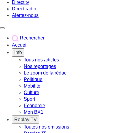
Direct tv
Direct radio
Alertez-nous
Déclencher le menu
Rechercher
Accueil
Info
Tous nos articles
Nos reportages
Le zoom de la rédac'
Politique
Mobilité
Culture
Sport
Économie
Mon BX1
Replay TV
Toutes nos émissions