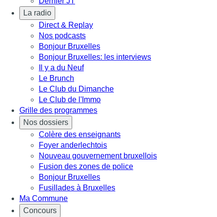
Dernier JT
La radio
Direct & Replay
Nos podcasts
Bonjour Bruxelles
Bonjour Bruxelles: les interviews
Il y a du Neuf
Le Brunch
Le Club du Dimanche
Le Club de l'Immo
Grille des programmes
Nos dossiers
Colère des enseignants
Foyer anderlechtois
Nouveau gouvernement bruxellois
Fusion des zones de police
Bonjour Bruxelles
Fusillades à Bruxelles
Ma Commune
Concours