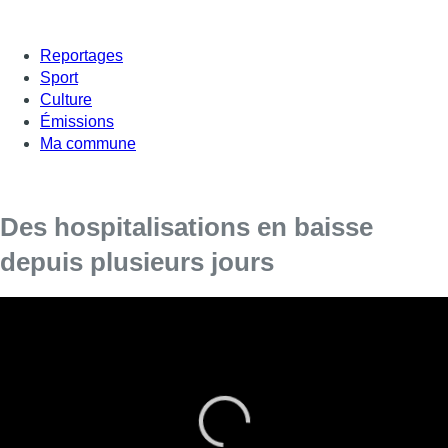
Reportages
Sport
Culture
Émissions
Ma commune
Des hospitalisations en baisse
depuis plusieurs jours
Les hospitalisations sont en baisse constante depuis
plusieurs jours et le nombre de contaminations semble se
stabiliser. Ces nouvelles données redonnent un peu le
sourire aux professionnels de la santé et aussi aux experts
chargés du déconfinement.
Il y a toujours un décalage entre la baisse des contaminations