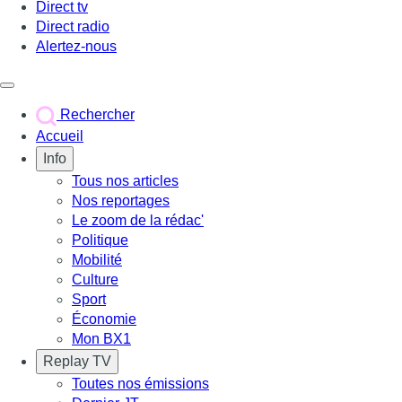
Direct tv
Direct radio
Alertez-nous
Déclencher le menu
Rechercher
Accueil
Info
Tous nos articles
Nos reportages
Le zoom de la rédac'
Politique
Mobilité
Culture
Sport
Économie
Mon BX1
Replay TV
Toutes nos émissions