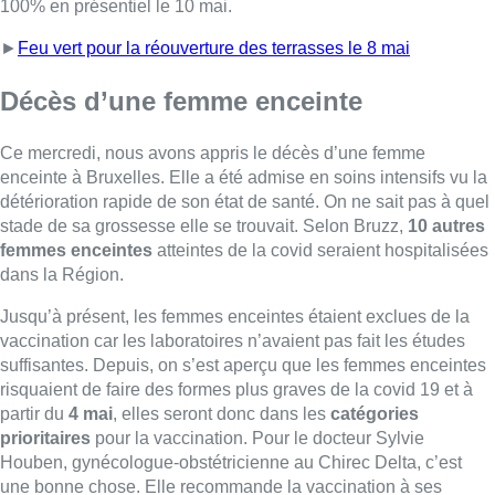
Jusqu’à présent, les femmes enceintes étaient exclues de la
vaccination car les laboratoires n’avaient pas fait les études
suffisantes. Depuis, on s’est aperçu que les femmes enceintes
risquaient de faire des formes plus graves de la covid 19 et à
partir du
4 mai
, elles seront donc dans les
catégories
prioritaires
pour la vaccination. Pour le docteur Sylvie
Houben, gynécologue-obstétricienne au Chirec Delta, c’est
une bonne chose. Elle recommande la vaccination à ses
patientes qui se posent beaucoup de questions.
“Elles posent
beaucoup de questions mais il faut les rassurer à ce propos.
Aujourd’hui, elles auront un vaccin à
ARN messager
donc il
ne faut pas s’inquiéter d’éventuels effets secondaires par
rapport à la grossesse.”
Pour le docteur Houben, la vaccination doit se faire
après le
premier trimestre de grossesse et avant la 32e semaine
.
Pour se faire vacciner, il faut simplement demander au médecin
généraliste d’inscrire la patiente auprès des mutuelles comme
pour les personnes souffrant de comorbidités.
■ Interview d’
Yves Coppieters, professeur en santé