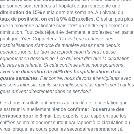
les soins intensifs car ils se remplissent plus rapidement car les
gens arrivent directement dans ce service.”
Ces bons résultats ont permis au comité de concertation qui
s’est réuni virtuellement hier de
confirmer l’ouverture des
terrasses pour le 8 mai
. Les experts, eux, espèrent que les
chiffres se maintiendront surtout par rapport à la circulation du
virus lorsque les cours pour les secondaires reprendront à
100% en présentiel le 10 mai.
►
Feu vert pour la réouverture des terrasses le 8 mai
Décès d’une femme enceinte
Ce mercredi, nous avons appris le décès d’une femme
enceinte à Bruxelles. Elle a été admise en soins intensifs vu la
détérioration rapide de son état de santé. On ne sait pas à quel
stade de sa grossesse elle se trouvait. Selon Bruzz,
10 autres
femmes enceintes
atteintes de la covid seraient hospitalisées
dans la Région.