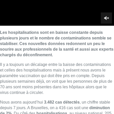
et celles des hospitalisations mais à présent nous avons le
paramètre vaccination qui doit être pris en compte. Depuis
plusieurs semaines déjà, on voit que les personnes de plus de
70 ans sont moins présentes dans les hôpitaux alors que le
virus continue à circuler.
Nous avons aujourd’hui
3.482 cas détectés
, un chiffre stable
depuis 7 jours. A Bruxelles, on a 416 cas soit une
diminution
de 2%
. Du côté des
hospitalisations
, au niveau national, 205
personnes sont rentrées à l’hôpital ce qui représente une
diminution de 15%
sur la dernière semaine. Au niveau du
taux de positivité, on est à 9% à Bruxelles
. C’est un peu plus
que la moyenne nationale mais c’est un chiffre également en
diminution. Tout cela réjouit évidemment le professeur en santé
publique, Yves Coppieters.
“On voit que la baisse des
hospitalisations s’amorce de manière assez nette depuis
quelques jours. Le taux de reproduction du virus passe
également en dessous de 1 ce qui veut dire que la circulation
du virus est ralentie. Si cela continue ainsi, nous pourrions
avoir une
diminution de 50% des hospitalisations d’ici
quatre semaines
. Par contre, nous devons être vigilants avec