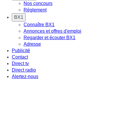
Nos concours
Règlement
BX1
Connaître BX1
Annonces et offres d'emploi
Regarder et écouter BX1
Adresse
Publicité
Contact
Direct tv
Direct radio
Alertez-nous