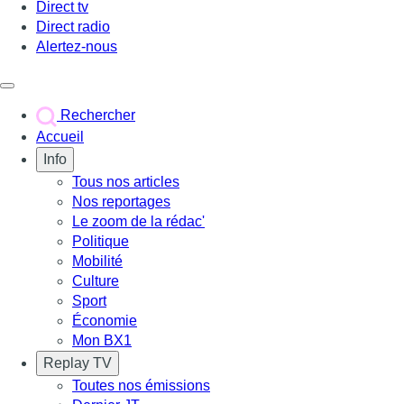
Direct tv
Direct radio
Alertez-nous
Déclencher le menu
Rechercher
Accueil
Info
Tous nos articles
Nos reportages
Le zoom de la rédac'
Politique
Mobilité
Culture
Sport
Économie
Mon BX1
Replay TV
Toutes nos émissions