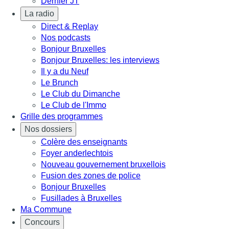
Dernier JT
La radio
Direct & Replay
Nos podcasts
Bonjour Bruxelles
Bonjour Bruxelles: les interviews
Il y a du Neuf
Le Brunch
Le Club du Dimanche
Le Club de l'Immo
Grille des programmes
Nos dossiers
Colère des enseignants
Foyer anderlechtois
Nouveau gouvernement bruxellois
Fusion des zones de police
Bonjour Bruxelles
Fusillades à Bruxelles
Ma Commune
Concours