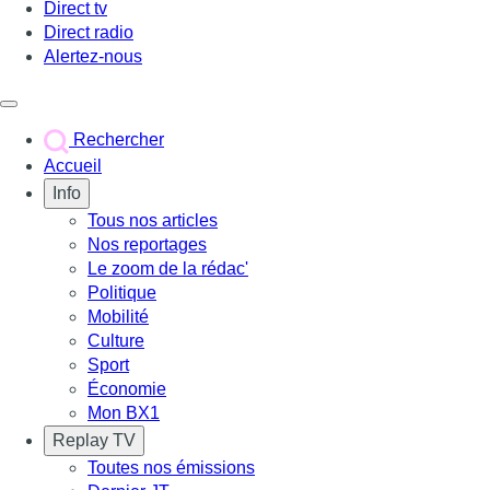
Direct tv
Direct radio
Alertez-nous
Déclencher le menu
Rechercher
Accueil
Info
Tous nos articles
Nos reportages
Le zoom de la rédac'
Politique
Mobilité
Culture
Sport
Économie
Mon BX1
Replay TV
Toutes nos émissions