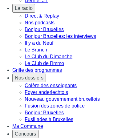
Dernier JT
La radio
Direct & Replay
Nos podcasts
Bonjour Bruxelles
Bonjour Bruxelles: les interviews
Il y a du Neuf
Le Brunch
Le Club du Dimanche
Le Club de l'Immo
Grille des programmes
Nos dossiers
Colère des enseignants
Foyer anderlechtois
Nouveau gouvernement bruxellois
Fusion des zones de police
Bonjour Bruxelles
Fusillades à Bruxelles
Ma Commune
Concours