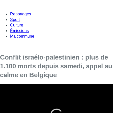
Reportages
Sport
Culture
Émissions
Ma commune
Conflit israélo-palestinien : plus de
1.100 morts depuis samedi, appel au
calme en Belgique
[vc_row][vc_column][vc_column_text]
L’armée israélienne se bat lundi contre des
combattants palestiniens infiltrés dans le sud du
pays autour de la bande de Gaza, au troisième