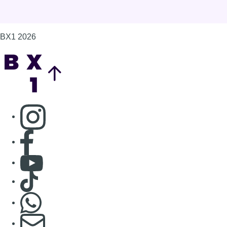
Consulter Youtube
Consulter TikTok
Nous rejoindre sur Whatsapp
S'abonner à notre newsletter
Connaître BX1
Publicité
Offres d'emploi
Contact
Mentions légales
Politique de cookies (UE)
Gérer les cookies