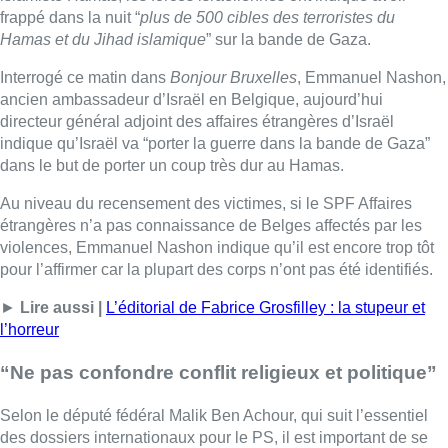
pour l’affirmer car la plupart des corps n’ont pas été identifiés.
►
Lire aussi |
L’éditorial de Fabrice Grosfilley : la stupeur et
l’horreur
“Ne pas confondre conflit religieux et politique”
Selon le député fédéral Malik Ben Achour, qui suit l’essentiel
des dossiers internationaux pour le PS, il est important de se
pencher sur les “racines du mal” dans ce conflit. “
L’enjeu est de
remettre le droit international au centre des discussions et de
s’attaquer une fois pour toute aux causes du conflit. (…) Il y a
une dérive grave au niveau israëlien, avec une occupation de
plus en plus brutale et une colonisation qui s’est étendue
“,
rappelle-t-il.
À Bruxelles, la sécurité a été renforcée autour des lieux
fréquentés par la communauté juive. “
Je ne tolèrerai pas la
moindre violence commise contre une communauté qu’elle soit
juive ou musulmane”, prévient Malik Ben Achour. C’est un
conflit qui mobilise beaucoup de monde en Belgique, mais il