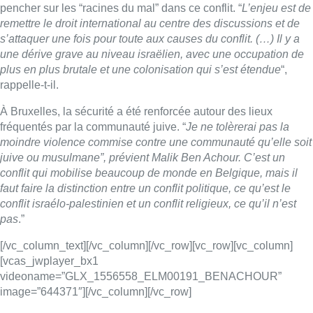
faut faire la distinction entre un conflit politique, ce qu’est le
conflit israélo-palestinien et un conflit religieux, ce qu’il n’est
pas
.”
[/vc_column_text][/vc_column][/vc_row][vc_row][vc_column]
[vcas_jwplayer_bx1
videoname=”GLX_1556558_ELM00191_BENACHOUR”
image=”644371″][/vc_column][/vc_row]
■ Une interview d’Emmanuel Nashon et Malik Ben Achour au
micro de Fabrice Grosfilley dans Bonjour Bruxelles
Lire aussi :
Pizza Nizar: un coup de pub
inattendu grâce à l’IA