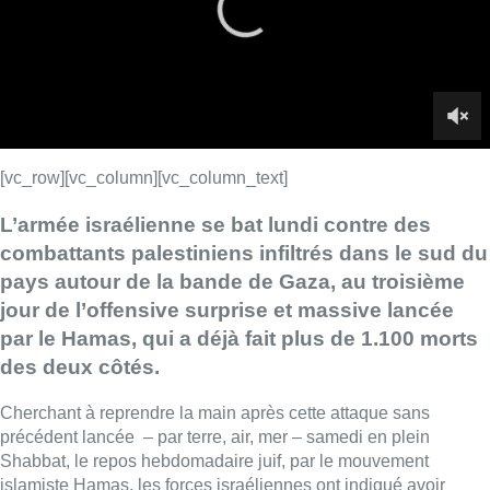
jour de l’offensive surprise et massive lancée
par le Hamas, qui a déjà fait plus de 1.100 morts
des deux côtés.
Cherchant à reprendre la main après cette attaque sans
précédent lancée – par terre, air, mer – samedi en plein
Shabbat, le repos hebdomadaire juif, par le mouvement
islamiste Hamas, les forces israéliennes ont indiqué avoir
frappé dans la nuit “
plus de 500 cibles des terroristes du
Hamas et du Jihad islamique
” sur la bande de Gaza.
Interrogé ce matin dans
Bonjour Bruxelles
, Emmanuel Nashon,
ancien ambassadeur d’Israël en Belgique, aujourd’hui
directeur général adjoint des affaires étrangères d’Israël
indique qu’Israël va “porter la guerre dans la bande de Gaza”
dans le but de porter un coup très dur au Hamas.
Au niveau du recensement des victimes, si le SPF Affaires
étrangères n’a pas connaissance de Belges affectés par les
violences, Emmanuel Nashon indique qu’il est encore trop tôt